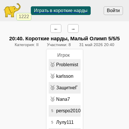
Играть в короткие нарды
Войти
1222
←
→
20:40
. Короткие нарды, Малый Олимп 5/5/5
Категория: II
Участники: 8
31 май 2026 20:40
Игрок
🥇
Problemist
🥈
karlsson
🥉
ЗащитнеГ
🥉
Nana7
perspo2010
5
Лулу111
5