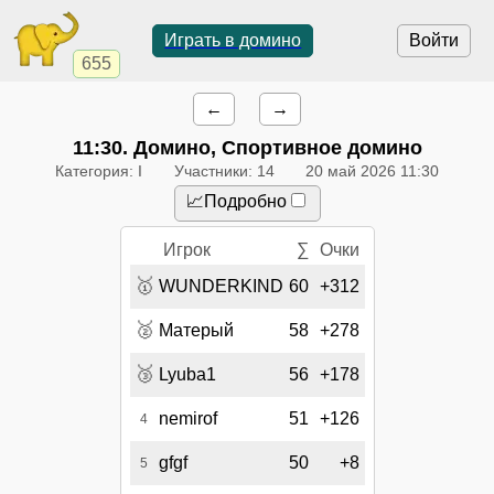
Играть в домино
Войти
655
←
→
11:30
. Домино, Спортивное домино
Категория: I
Участники: 14
20 май 2026 11:30
📈Подробно
Игрок
∑
Очки
🥇
WUNDERKIND
60
+312
🥈
Матерый
58
+278
🥉
Lyuba1
56
+178
nemirof
51
+126
4
gfgf
50
+8
5