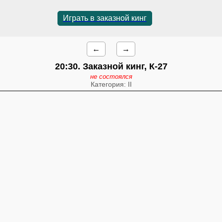
Играть в заказной кинг
←
→
20:30
. Заказной кинг, К-27
не состоялся
Категория: II