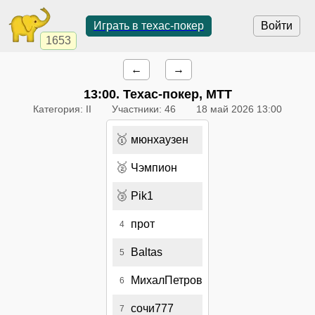
Играть в техас-покер
Войти
1653
←
→
13:00
. Техас-покер, МТТ
Категория: II
Участники: 46
18 май 2026 13:00
🥇
мюнхаузен
🥈
Чэмпион
🥉
Pik1
прот
4
Baltas
5
МихалПетров
6
сочи777
7