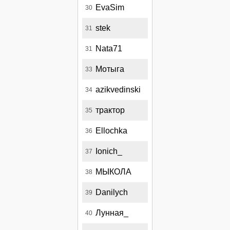
EvaSim
30
stek
31
Nata71
31
Мотыга
33
azikvedinski
34
трактор
35
Ellochka
36
Ionich_
37
МЫКОЛА
38
Danilych
39
Лунная_
40