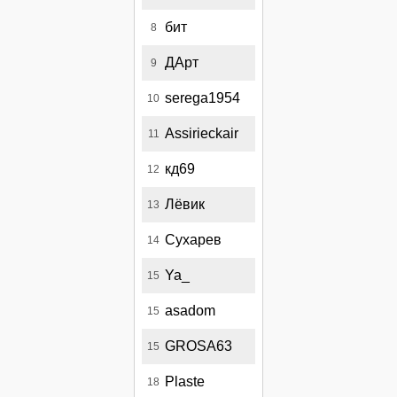
бит
8
ДАрт
9
serega1954
10
Assirieckair
11
кд69
12
Лёвик
13
Сухарев
14
Ya_
15
asadom
15
GROSA63
15
Plaste
18