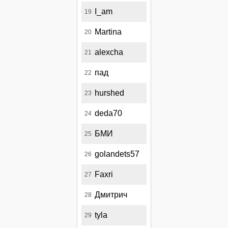
I_am
19
Martina
20
alexcha
21
пад
22
hurshed
23
deda70
24
БМИ
25
golandets57
26
Faxri
27
Дмитрич
28
tyla
29