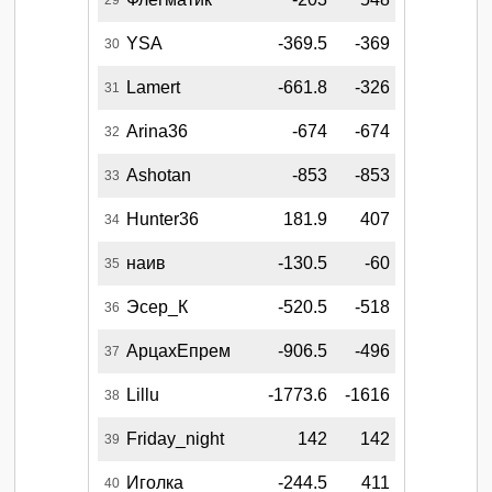
YSA
-369.5
-369
30
Lamert
-661.8
-326
31
Arina36
-674
-674
32
Ashotan
-853
-853
33
Hunter36
181.9
407
34
наив
-130.5
-60
35
Эсер_К
-520.5
-518
36
АрцахЕпрем
-906.5
-496
37
Lillu
-1773.6
-1616
38
Friday_night
142
142
39
Иголка
-244.5
411
40