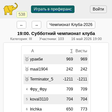
Играть в преферанс
Войти
538
←
→
Чемпионат Клуба-2026
19:00
. Субботний чемпионат клуба
Категория: III
Участники: 103
16 май 2026 19:00
A
∑
Висты
🥇
уракби
969
969
🥈
maal1904
242
242
🥉
Terminator_5
-1211
-1211
Фру_Фру
709
709
4
koval3110
704
704
5
Irichka
650
773
6