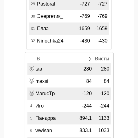
Pastoral
-727
-727
29
Энергетик_
-769
-769
30
Елла
-1659
-1659
31
Ninochka24
-430
-430
32
B
∑
Висты
🥇
taa
280
280
🥈
maxsi
84
84
🥉
MarucTp
-120
-120
Иго
-244
-244
4
Пандора
894.1
1133
5
wwisan
833.1
1033
6