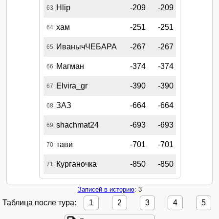
Hlip
-209
-209
63
хам
-251
-251
64
ИванычЧЕБАРА
-267
-267
65
Магман
-374
-374
66
Elvira_gr
-390
-390
67
ЗАЗ
-664
-664
68
shachmat24
-693
-693
69
тави
-701
-701
70
Курганочка
-850
-850
71
Записей в историю
: 3
Таблица после тура:
1
2
3
4
5