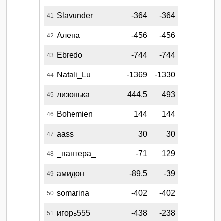
Slavunder
-364
-364
41
Алена
-456
-456
42
Ebredo
-744
-744
43
Natali_Lu
-1369
-1330
44
лизонька
444.5
493
45
Bohemien
144
144
46
aass
30
30
47
_пантера_
-71
129
48
амидон
-89.5
-39
49
somarina
-402
-402
50
игорь555
-438
-238
51