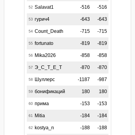
Salavat1
-516
-516
52
гурич4
-643
-643
53
Count_Death
-715
-715
54
fortunato
-819
-819
55
Mika2026
-858
-858
56
Э_С_Т_Е_Т
-870
-870
57
Шуллерс
-1187
-987
58
бонификаций
180
180
59
прима
-153
-153
60
Mitia
-184
-184
61
kostya_n
-188
-188
62