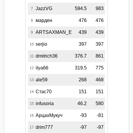
JazzVG
594.5
983
7
марден
476
476
8
ARTSAXMAN_E
439
439
9
serjio
397
397
10
dmitrich36
376.7
861
11
ilya66
319.5
775
12
ale59
268
468
13
Стас70
151
151
14
infusoria
46.2
580
15
АрцахМукуч
-93
-81
16
drim777
-97
-97
17