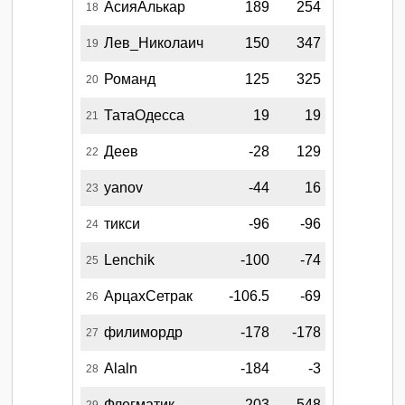
АсияАлькар
189
254
18
Лев_Николаич
150
347
19
Романд
125
325
20
ТатаОдесса
19
19
21
Деев
-28
129
22
yanov
-44
16
23
тикси
-96
-96
24
Lenchik
-100
-74
25
АрцахСетрак
-106.5
-69
26
филимордр
-178
-178
27
Alaln
-184
-3
28
Флегматик
-203
548
29