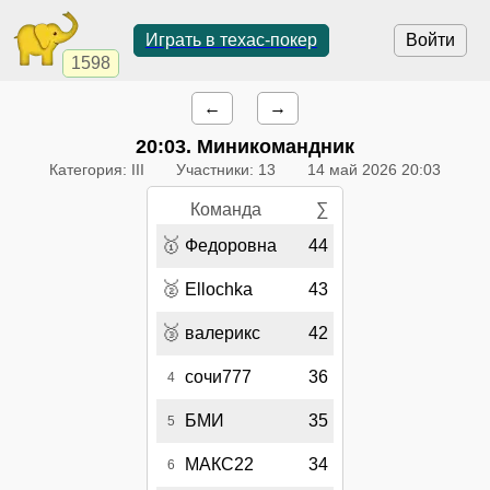
Играть в техас-покер
Войти
1598
←
→
20:03
. Миникомандник
Категория: III
Участники: 13
14 май 2026 20:03
Команда
∑
🥇
Федоровна
44
🥈
Ellochka
43
🥉
валерикс
42
сочи777
36
4
БМИ
35
5
МАКС22
34
6