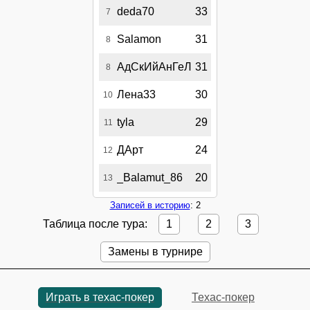
deda70
33
7
Salamon
31
8
АдСкИйАнГеЛ
31
8
Лена33
30
10
tyla
29
11
ДАрт
24
12
_Balamut_86
20
13
Записей в историю
: 2
Таблица после тура:
1
2
3
Замены в турнире
Играть в техас-покер
Техас-покер