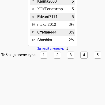
Karina2000
5
7
ХОУРепетитор
5
8
Edvard7171
5
9
makar2010
3½
10
Степан444
3½
11
Shashka_
2½
12
Записей в историю
: 1
Таблица после тура:
1
2
3
4
5