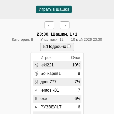
Играть в шашки
←
→
23:30
. Шашки, 1+1
Категория: II
Участники: 12
10 май 2026 23:30
📈Подробно
Игрок
Очки
🥇
leki221
10½
🥈
Бочкарев1
8
🥉
дрон777
7½
jentosik81
7
4
exe
6½
5
РУЗВЕЛЬТ
6
6