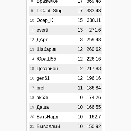
Бражелон
17
369.48
8
I_Cant_Stop
17
333.43
9
Эсер_К
15
338.11
10
everti
13
271.6
11
ДАрт
13
259.48
12
Шабарик
12
260.62
13
ЮраШ55
12
226.16
14
Цезарион
12
217.83
15
gen61
12
196.16
16
brel
11
186.84
17
ak53r
10
174.26
18
Даша
10
166.55
19
БатьНард
10
162.7
20
Бываллый
10
150.92
21