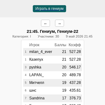
Играть в гениум
←
→
21:45
. Гениум, Гениум-22
Категория: I
Участники: 30
9 май 2026 21:45
Игрок
Баллы
Коэфф
milan_4_ever
21
527.28
1
Казепух
21
527.28
1
pyshka
20
546.17
3
LAPAN_
20
489.78
4
Митчелл
19
437.28
5
шнс
19
435.61
6
Sandrina
17
376.73
7