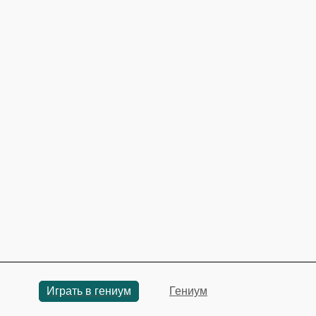
Играть в гениум
Гениум