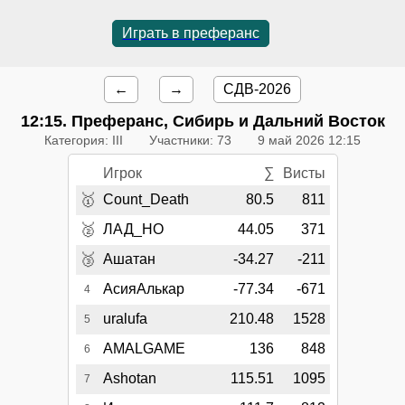
Играть в преферанс
←
→
СДВ-2026
12:15
. Преферанс, Сибирь и Дальний Восток
Категория: III
Участники: 73
9 май 2026 12:15
Игрок
∑
Висты
🥇
Count_Death
80.5
811
🥈
ЛАД_НО
44.05
371
🥉
Ашатан
-34.27
-211
АсияАлькар
-77.34
-671
4
uralufa
210.48
1528
5
AMALGAME
136
848
6
Ashotan
115.51
1095
7