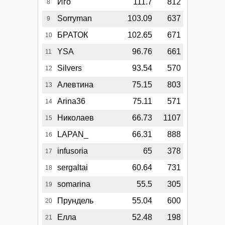
Иго
111.7
812
8
Sorryman
103.09
637
9
БРАТОК
102.65
671
10
YSA
96.76
661
11
Silvers
93.54
570
12
Алевтина
75.15
803
13
Arina36
75.11
571
14
Николаев
66.73
1107
15
LAPAN_
66.31
888
16
infusoria
65
378
17
sergaltai
60.64
731
18
somarina
55.5
305
19
Прундель
55.04
600
20
Елла
52.48
198
21