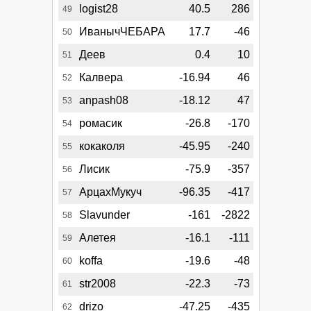
logist28
40.5
286
49
ИванычЧЕБАРА
17.7
-46
50
Деев
0.4
10
51
Калвера
-16.94
46
52
anpash08
-18.12
47
53
ромасик
-26.8
-170
54
кокаколя
-45.95
-240
55
Лисик
-75.9
-357
56
АрцахМукуч
-96.35
-417
57
Slavunder
-161
-2822
58
Алетея
-16.1
-111
59
koffa
-19.6
-48
60
str2008
-22.3
-73
61
drizo
-47.25
-435
62