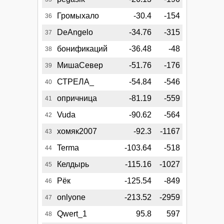
Громыхало
-30.4
-154
36
DeAngelo
-34.76
-315
37
бонификаций
-36.48
-48
38
МишаСевер
-51.76
-176
39
СТРЕЛА_
-54.84
-546
40
опричница
-81.19
-559
41
Vuda
-90.62
-564
42
хомяк2007
-92.3
-1167
43
Terma
-103.64
-518
44
Келдырь
-115.16
-1027
45
Рёк
-125.54
-849
46
onlyone
-213.52
-2959
47
Qwert_1
95.8
597
48