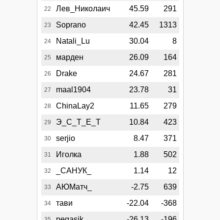
Лев_Николаич
45.59
291
22
Soprano
42.45
1313
23
Natali_Lu
30.04
8
24
марден
26.09
164
25
Drake
24.67
281
26
maal1904
23.78
31
27
ChinaLay2
11.65
279
28
Э_С_Т_Е_Т
10.84
423
29
serjio
8.47
371
30
Иголка
1.88
502
31
_САНУК_
1.14
12
32
АЮМатч_
-2.75
639
33
тави
-22.04
-368
34
pegasik
-26.13
-196
35