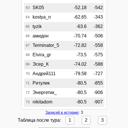
SK05
-52.18
-542
63
kostya_n
-62.65
-343
64
tyzik
-63.6
-362
65
амидон
-70.74
-506
66
Terminator_5
-72.82
-558
67
Elvira_gr
-73.5
-575
68
Эсер_К
-74.02
-588
69
Андрей111
-79.58
-727
70
Ритулик
-80.5
-855
71
Энергетик_
-80.5
-906
72
nikitadom
-80.5
-907
73
Записей в историю
: 3
Таблица после тура:
1
2
3