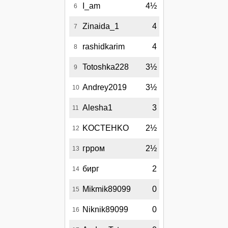
I_am
4½
6
Zinaida_1
4
7
rashidkarim
4
8
Totoshka228
3½
9
Andrey2019
3½
10
Alesha1
3
11
KOCTEHKO
2½
12
грром
2½
13
бирг
2
14
Mikmik89099
0
15
Niknik89099
0
16