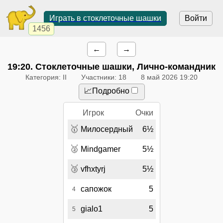
Играть в стоклеточные шашки
Войти
1456
←
→
19:20
. Стоклеточные шашки, Лично-командник
Категория: II
Участники: 18
8 май 2026 19:20
📈Подробно
Игрок
Очки
🥇
Милосердный
6½
🥈
Mindgamer
5½
🥉
vfhxtyrj
5½
сапожок
5
4
gialo1
5
5