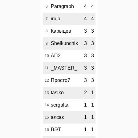
Paragraph
4
4
6
irula
4
4
7
Карыцев
3
3
8
Shelkunchik
3
3
9
АП2
3
3
10
_MASTER_
3
3
11
Просто7
3
3
12
tasiko
2
1
13
sergaltai
1
1
14
алсак
1
1
15
ВЭТ
1
1
16