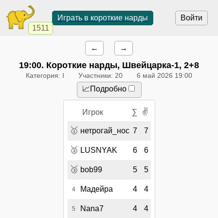
Играть в короткие нарды
Войти
1511
←
→
19:00
. Короткие нарды, Швейцарка-1, 2+8
Категория: I
Участники: 20
6 май 2026 19:00
📈Подробно
✌
Игрок
∑
🥇
нетрогай_нос
7
7
🥈
LUSNYAK
6
6
🥉
bob99
5
5
Мадейра
4
4
4
Nana7
4
4
5