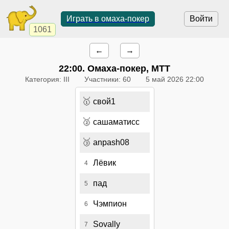
Играть в омаха-покер
Войти
1061
←
→
22:00
. Омаха-покер, МТТ
Категория: III
Участники: 60
5 май 2026 22:00
🥇
свой1
🥈
сашаматисс
🥉
anpash08
Лёвик
4
пад
5
Чэмпион
6
Sovally
7