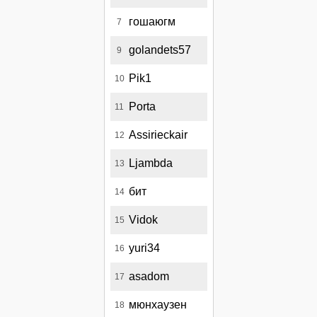
гошаюгм
7
golandets57
9
Pik1
10
Porta
11
Assirieckair
12
Ljambda
13
бит
14
Vidok
15
yuri34
16
asadom
17
мюнхаузен
18