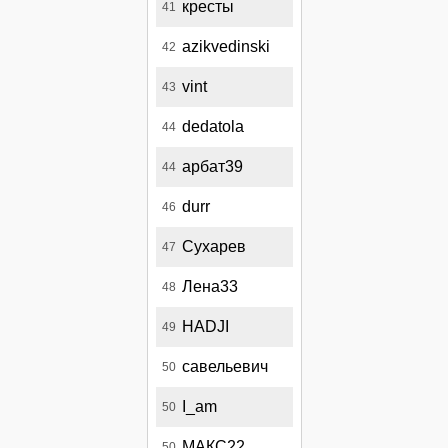
кресты
41
azikvedinski
42
vint
43
dedatola
44
арбат39
44
durr
46
Сухарев
47
Лена33
48
HADJI
49
савельевич
50
I_am
50
МАКС22
50