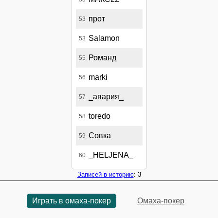
прот
53
Salamon
53
Романд
55
marki
56
_авария_
57
toredo
58
Совка
59
_HELJENA_
60
Записей в историю
: 3
Играть в омаха-покер
Омаха-покер