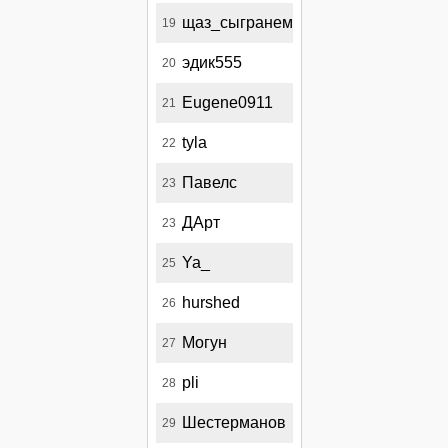
щаз_сыгранем
19
эдик555
20
Eugene0911
21
tyla
22
Павелс
23
ДАрт
23
Ya_
25
hurshed
26
Могун
27
pli
28
Шестерманов
29