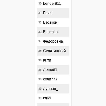
bender811
30
Faxri
31
Бесткон
32
Ellochka
33
Федоровна
34
Селятинский
35
Кити
36
Леший1
36
сочи777
38
Лунная_
39
кд69
39