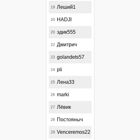
Леший1
19
HADJI
20
эдик555
20
Дмитрич
22
golandets57
23
pli
24
Лена33
25
marki
26
Лёвик
27
Постояныч
28
Venceremos22
29