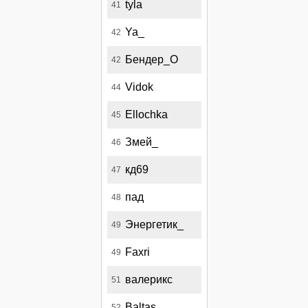
tyla
41
Ya_
42
Бендер_О
42
Vidok
44
Ellochka
45
Змей_
46
кд69
47
пад
48
Энергетик_
49
Faxri
49
валерикс
51
Baltas
52