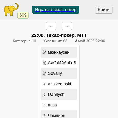
Играть в техас-покер
Войти
609
←
→
22:00
. Техас-покер, МТТ
Категория: III
Участники: 68
4 май 2026 22:00
🥇
мюнхаузен
🥈
АдСкИйАнГеЛ
🥉
Sovally
azikvedinski
4
Danilych
5
ваза
6
Чэмпион
7