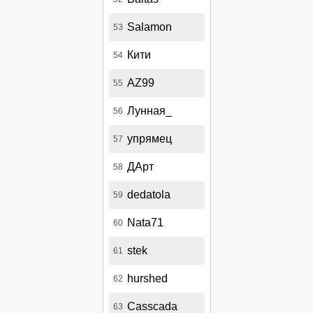
Salamon
53
Кити
54
AZ99
55
Лунная_
56
упрямец
57
ДАрт
58
dedatola
59
Nata71
60
stek
61
hurshed
62
Casscada
63