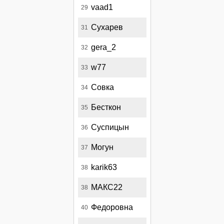
vaad1
29
Сухарев
31
gera_2
32
w77
33
Совка
34
Бесткон
35
Суспицын
36
Могун
37
karik63
38
МАКС22
38
Федоровна
40