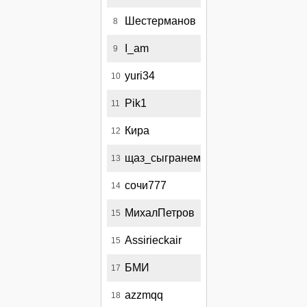
Шестерманов
8
I_am
9
yuri34
10
Pik1
11
Кира
12
щаз_сыгранем
13
сочи777
14
МихалПетров
15
Assirieckair
15
БМИ
17
azzmqq
18