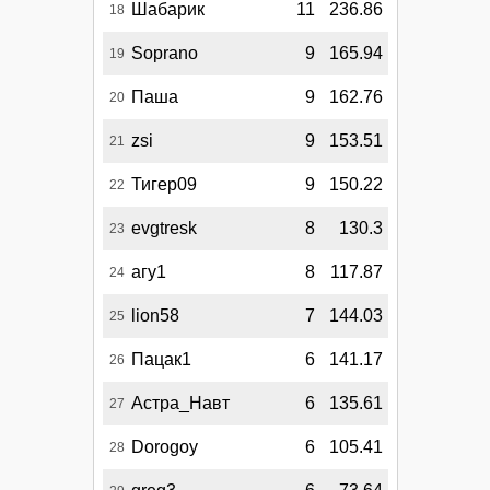
Шабарик
11
236.86
18
Soprano
9
165.94
19
Паша
9
162.76
20
zsi
9
153.51
21
Тигер09
9
150.22
22
evgtresk
8
130.3
23
агу1
8
117.87
24
lion58
7
144.03
25
Пацак1
6
141.17
26
Астра_Навт
6
135.61
27
Dorogoy
6
105.41
28