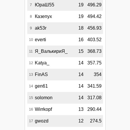
ЮраШ55
19
496.29
7
Казепух
19
494.42
8
ak53r
18
456.93
9
everti
16
403.52
10
Я_ВалькириЯ_
15
368.73
11
Katya_
14
357.75
12
FinAS
14
354
13
gen61
14
341.59
14
solomon
14
317.08
15
Wirrkopf
13
290.44
16
gwozd
12
274.5
17