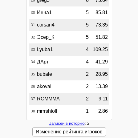
greg3
6
73.64
29
Инна1
5
85.81
30
corsari4
5
73.35
31
Эсер_К
5
51.82
32
Lyuba1
4
109.25
33
ДАрт
4
41.29
34
bubale
2
28.95
35
akoval
2
13.39
36
ROMMMA
2
9.11
37
mrrrshtoll
1
2.86
38
Записей в историю
: 2
Изменение рейтинга игроков