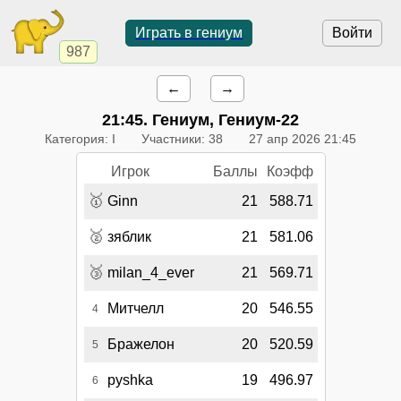
Играть в гениум
Войти
987
←
→
21:45
. Гениум, Гениум-22
Категория: I
Участники: 38
27 апр 2026 21:45
Игрок
Баллы
Коэфф
🥇
Ginn
21
588.71
🥈
зяблик
21
581.06
🥉
milan_4_ever
21
569.71
Митчелл
20
546.55
4
Бражелон
20
520.59
5
pyshka
19
496.97
6