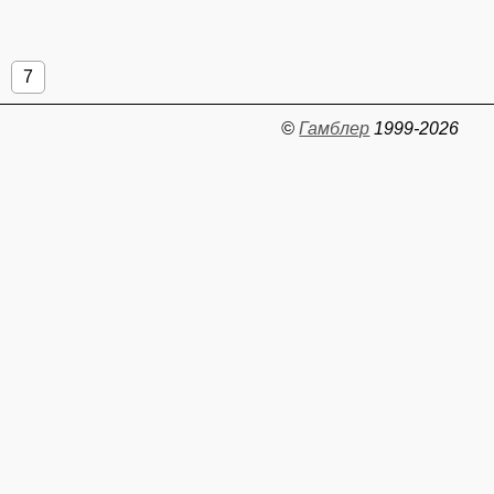
7
©
Гамблер
1999-2026