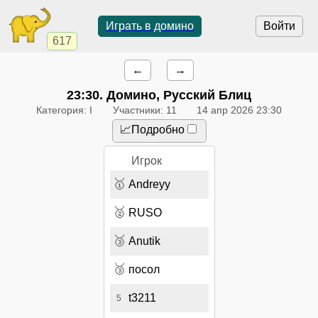
Играть в домино
Войти
617
←
→
23:30
. Домино, Русский Блиц
Категория: I
Участники: 11
14 апр 2026 23:30
📈Подробно
Игрок
🥇
Andreyy
🥈
RUSO
🥉
Anutik
🥉
посол
t3211
5