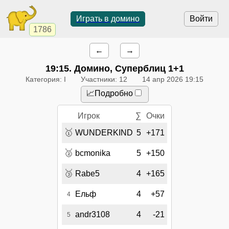
Играть в домино
Войти
1786
←
→
19:15
. Домино, Суперблиц 1+1
Категория: I
Участники: 12
14 апр 2026 19:15
📈Подробно
Игрок
∑
Очки
🥇
WUNDERKIND
5
+171
🥈
bcmonika
5
+150
🥉
Rabe5
4
+165
Ельф
4
+57
4
andr3108
4
-21
5