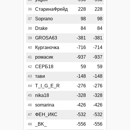
СтаринаФрейд
228
228
36
Soprano
98
98
37
Drake
84
84
38
GROSA63
-381
-381
39
Курганочка
-716
-714
40
ромасик
-937
-937
41
СЕРБ18
59
59
42
тави
-148
-148
43
T_I_G_E_R
-276
-276
44
nika18
-328
-328
45
somarina
-426
-426
46
ФЕН_ИКС
-532
-532
47
_BK_
-556
-556
48