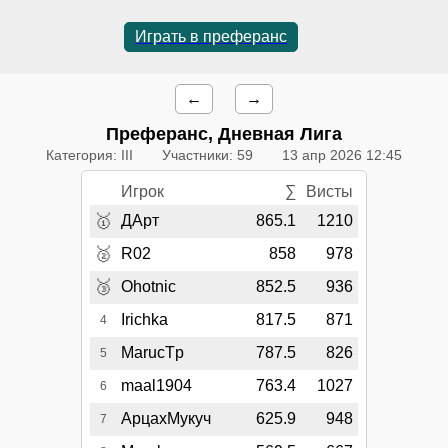
Играть в преферанс
←
→
Преферанс, Дневная Лига
Категория: III
Участники: 59
13 апр 2026 12:45
Игрок
∑
Висты
🥇
ДАрт
865.1
1210
🥈
R02
858
978
🥉
Ohotnic
852.5
936
Irichka
817.5
871
4
MarucTp
787.5
826
5
maal1904
763.4
1027
6
АрцахМукуч
625.9
948
7