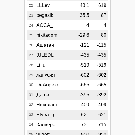
LLLev
43.1
619
22
pegasik
35.5
87
23
АССА_
4
4
24
nikitadom
-29.6
80
25
Ашатан
-121
-115
26
JJLEDL
-435
-435
27
Lillu
-519
-519
28
лапусяя
-602
-602
29
DeAngelo
-665
-665
30
Даша
-395
-392
31
Николаев
-409
-409
32
Elvira_gr
-621
-621
33
Калвера
-731
-715
34
yugoff
-950
-950
35