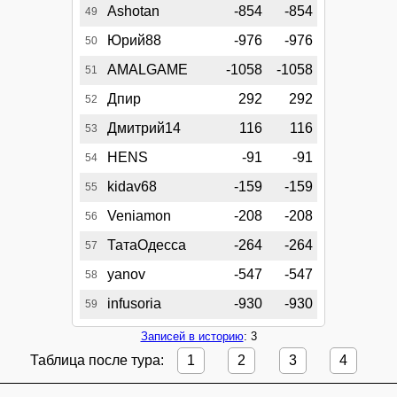
Ashotan
-854
-854
49
Юрий88
-976
-976
50
AMALGAME
-1058
-1058
51
Дпир
292
292
52
Дмитрий14
116
116
53
HENS
-91
-91
54
kidav68
-159
-159
55
Veniamon
-208
-208
56
ТатаОдесса
-264
-264
57
yanov
-547
-547
58
infusoria
-930
-930
59
Записей в историю
: 3
Таблица после тура:
1
2
3
4