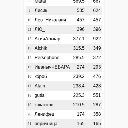
Maral
569.5
667
8
Лисик
535
624
9
Лев_Николаич
457
457
10
ЛЮ_
396
396
11
АсияАлькар
377.1
922
12
Afchik
315.5
349
13
Persephone
285.5
372
14
ИванычЧЕБАРА
274
293
15
короб
239.2
476
16
Alaln
238.4
428
17
gutia
225.3
551
18
кокаколя
210.5
287
19
Ленифец
174
358
20
опричница
165
165
21