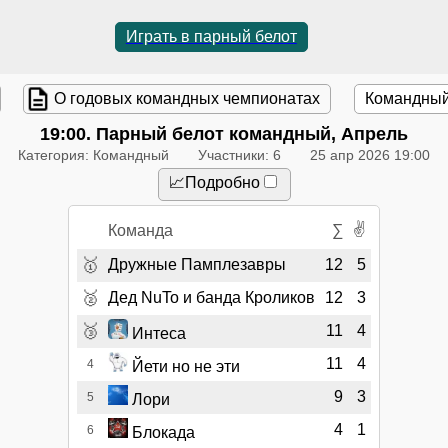
Играть в парный белот
О годовых командных чемпионатах
Командный
19:00
. Парный белот командный, Апрель
Категория: Командный
Участники: 6
25 апр 2026 19:00
📈Подробно
✌
Команда
∑
🥇
Дружные Памплезавры
12
5
🥈
Дед NuTo и банда Кроликов
12
3
🥉
11
4
Интеса
11
4
4
Йети но не эти
9
3
5
Лори
4
1
6
Блокада