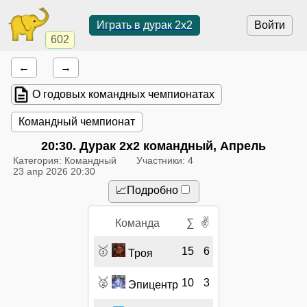
Играть в дурак 2х2
Войти
602
←
→
О годовых командных чемпионатах
Командный чемпионат
20:30
. Дурак 2х2 командный, Апрель
Категория: Командный
Участники: 4
23 апр 2026 20:30
📈Подробно
✌
Команда
∑
🥇
15
6
Троя
🥈
10
3
Эпицентр