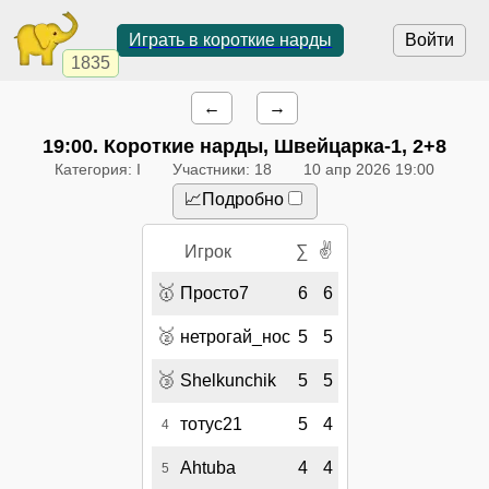
Играть в короткие нарды
Войти
1835
←
→
19:00
. Короткие нарды, Швейцарка-1, 2+8
Категория: I
Участники: 18
10 апр 2026 19:00
📈Подробно
✌
Игрок
∑
🥇
Просто7
6
6
🥈
нетрогай_нос
5
5
🥉
Shelkunchik
5
5
тотус21
5
4
4
Ahtuba
4
4
5