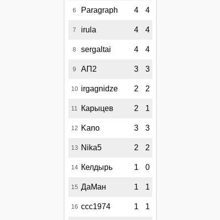
Paragraph
4
4
6
irula
4
4
7
sergaltai
4
4
8
АП2
3
3
9
irgagnidze
2
2
10
Карыцев
2
1
11
Kano
3
3
12
Nika5
2
2
13
Келдырь
1
0
14
ДаМан
1
1
15
ccc1974
1
1
16