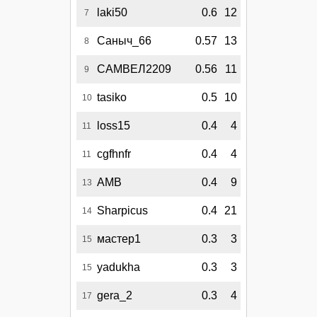
laki50
0.6
12
7
Саныч_66
0.57
13
8
САМВЕЛ2209
0.56
11
9
tasiko
0.5
10
10
loss15
0.4
4
11
cgfhnfr
0.4
4
11
AMB
0.4
9
13
Sharpicus
0.4
21
14
мастер1
0.3
3
15
yadukha
0.3
3
15
gera_2
0.3
4
17