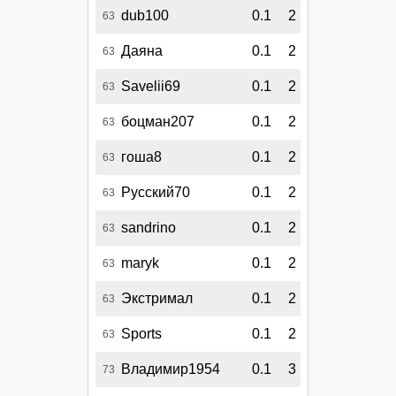
dub100
0.1
2
63
Даяна
0.1
2
63
Savelii69
0.1
2
63
боцман207
0.1
2
63
гоша8
0.1
2
63
Русский70
0.1
2
63
sandrino
0.1
2
63
maryk
0.1
2
63
Экстримал
0.1
2
63
Sports
0.1
2
63
Владимир1954
0.1
3
73