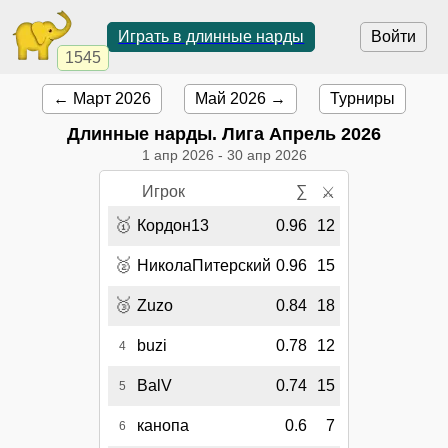
Играть в длинные нарды
Войти
1545
← Март 2026
Май 2026 →
Турниры
Длинные нарды. Лига Апрель 2026
1 апр 2026
-
30 апр 2026
Игрок
∑
⚔
🥇
Кордон13
0.96
12
🥈
НиколаПитерский
0.96
15
🥉
Zuzo
0.84
18
buzi
0.78
12
4
BalV
0.74
15
5
канопа
0.6
7
6