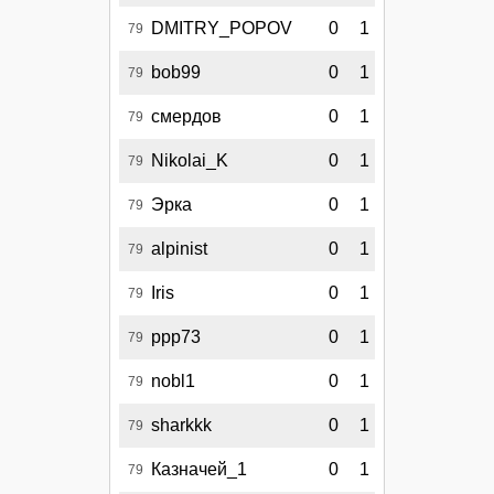
DMITRY_POPOV
0
1
79
bob99
0
1
79
смердов
0
1
79
Nikolai_K
0
1
79
Эрка
0
1
79
alpinist
0
1
79
Iris
0
1
79
ppp73
0
1
79
nobl1
0
1
79
sharkkk
0
1
79
Казначей_1
0
1
79