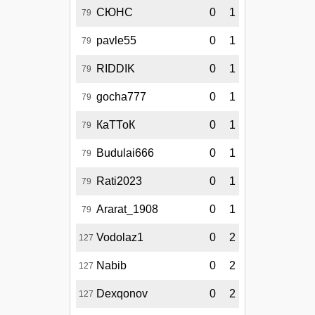
СЮНС
0
1
79
pavle55
0
1
79
RIDDIK
0
1
79
gocha777
0
1
79
КаТТоК
0
1
79
Budulai666
0
1
79
Rati2023
0
1
79
Ararat_1908
0
1
79
Vodolaz1
0
2
127
Nabib
0
2
127
Dexqonov
0
2
127