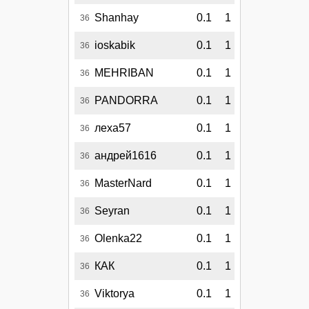
Shanhay
0.1
1
36
ioskabik
0.1
1
36
MEHRIBAN
0.1
1
36
PANDORRA
0.1
1
36
леха57
0.1
1
36
андрей1616
0.1
1
36
MasterNard
0.1
1
36
Seyran
0.1
1
36
Olenka22
0.1
1
36
КАК
0.1
1
36
Viktorya
0.1
1
36