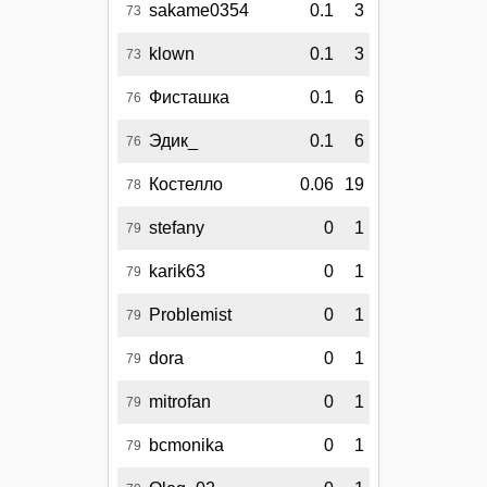
sakame0354
0.1
3
73
klown
0.1
3
73
Фисташка
0.1
6
76
Эдик_
0.1
6
76
Костелло
0.06
19
78
stefany
0
1
79
karik63
0
1
79
Problemist
0
1
79
dora
0
1
79
mitrofan
0
1
79
bcmonika
0
1
79