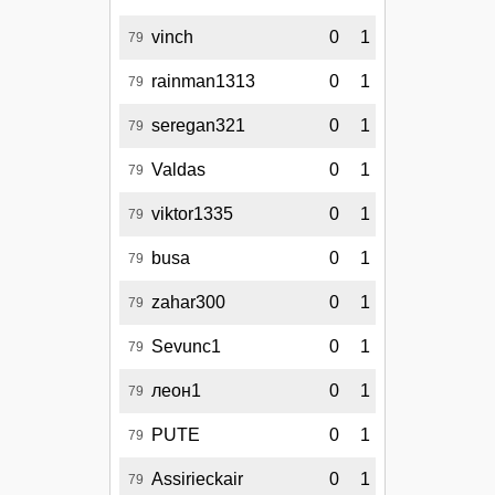
vinch
0
1
79
rainman1313
0
1
79
seregan321
0
1
79
Valdas
0
1
79
viktor1335
0
1
79
busa
0
1
79
zahar300
0
1
79
Sevunc1
0
1
79
леон1
0
1
79
PUTE
0
1
79
Assirieckair
0
1
79