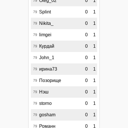
Oleg_02
0
1
79
Splint
0
1
79
Nikita_
0
1
79
limgei
0
1
79
Курдай
0
1
79
John_1
0
1
79
ирина73
0
1
79
Позорище
0
1
79
Нэш
0
1
79
storno
0
1
79
gosham
0
1
79
Романн
0
1
79