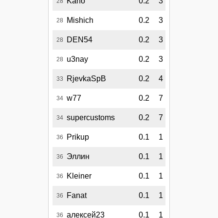
Kano
0.2
3
28
Mishich
0.2
3
28
DEN54
0.2
3
28
u3nay
0.2
3
28
RjevkaSpB
0.2
4
33
w77
0.2
7
34
supercustoms
0.2
7
34
Prikup
0.1
1
36
Эллин
0.1
1
36
Kleiner
0.1
1
36
Fanat
0.1
1
36
алексей23
0.1
1
36