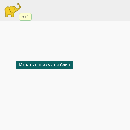
571
Играть в шахматы блиц