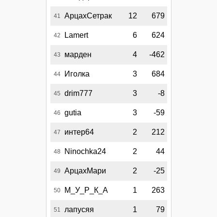
АрцахСетрак
12
679
41
Lamert
6
624
42
марден
4
-462
43
Иголка
3
684
44
drim777
3
-8
45
gutia
3
-59
46
интер64
2
212
47
Ninochka24
2
44
48
АрцахМари
2
-25
49
М_У_Р_К_А
1
263
50
лапусяя
1
79
51