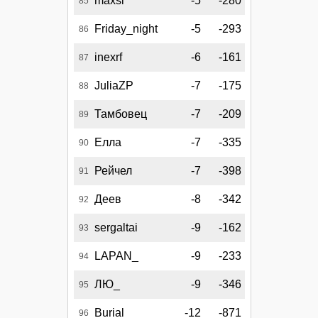
maxsi
-5
-280
85
Friday_night
-5
-293
86
inexrf
-6
-161
87
JuliaZP
-7
-175
88
Тамбовец
-7
-209
89
Елла
-7
-335
90
Рейчел
-7
-398
91
Деев
-8
-342
92
sergaltai
-9
-162
93
LAPAN_
-9
-233
94
ЛЮ_
-9
-346
95
Burial
-12
-871
96