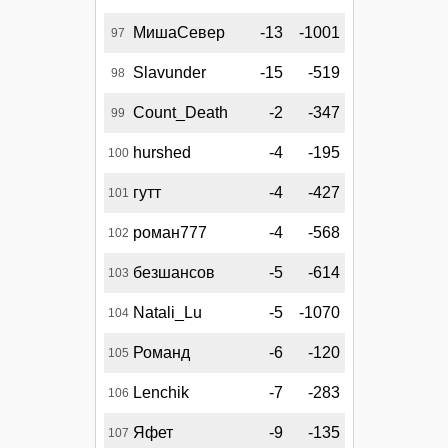
МишаСевер
-13
-1001
97
Slavunder
-15
-519
98
Count_Death
-2
-347
99
hurshed
-4
-195
100
гутт
-4
-427
101
роман777
-4
-568
102
безшансов
-5
-614
103
Natali_Lu
-5
-1070
104
Романд
-6
-120
105
Lenchik
-7
-283
106
Яфет
-9
-135
107