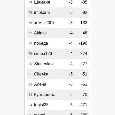
Шамайя
-3
-85
74
infusoria
-3
-92
75
хомяк2007
-3
-133
76
Akinak
-4
48
77
победа
-4
-190
78
simba123
-4
-274
79
Slonenkov
-4
-277
80
Olle4ka_
-5
-51
81
Алена
-5
-61
82
Курганочка
-5
-70
83
logist28
-5
-271
84