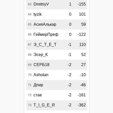
DmitriyV
1
-155
63
tyzik
0
101
64
АсияАлькар
0
59
65
ГеймерПреф
0
-122
66
Э_С_Т_Е_Т
-1
110
67
Эсер_К
-1
52
68
СЕРБ18
-2
27
69
Ashotan
-2
-10
70
Дпир
-2
-46
71
став
-2
-161
72
T_I_G_E_R
-2
-362
73