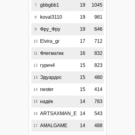
gbbgbb1
19
1045
7
koval3110
19
981
8
Фру_Фру
19
646
9
Elvira_gr
17
712
10
Флегматик
16
832
11
гурич4
15
823
12
Эдуардос
15
480
13
nester
15
414
14
надёк
14
783
15
ARTSAXMAN_E
14
543
16
AMALGAME
14
488
17