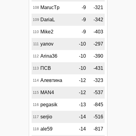
MarucTp
-9
-321
108
DariaL
-9
-342
109
Mike2
-9
-403
110
yanov
-10
-297
111
Arina36
-10
-390
112
ПСВ
-10
-431
113
Алевтина
-12
-323
114
MAN4
-12
-537
115
pegasik
-13
-845
116
serjio
-14
-516
117
ale59
-14
-817
118