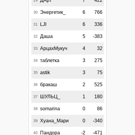
ДАрт
7
422
29
Энергетик_
6
766
30
LJI
6
336
31
Даша
5
-383
32
АрцахМукуч
4
32
33
таблетка
3
275
34
astik
3
75
35
бракаш
2
525
36
ШУЛЬЦ_
1
180
37
somarina
0
86
38
Хуана_Мари
0
-340
39
Пандора
-2
-471
40