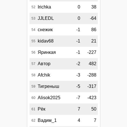
Irichka
0
38
52
JJLEDL
0
-64
53
снежик
-1
86
54
kidav68
-1
21
55
Яринкая
-1
-227
56
Автор
-2
482
57
Afchik
-3
-288
58
Тигреныш
-5
-317
59
Alisok2025
-7
-423
60
Рёк
7
50
61
Вадим_1
4
7
62