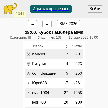
Играть в преферанс
Войти
1041
←
→
ВМК-2026
18:00
. Кубок Гамблера ВМК
Категория: III
Участники: 138
15 мар 2026 18:00
Игрок
∑
Висты
🥇
Kancler
7
291
🥈
Ритулик
4
223
🥉
бонификаций
-5
-253
Юрий88
-7
-261
4
maal1904
27
1258
5
юрий03
20
900
6