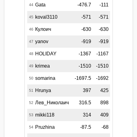
Gata
-476.7
-111
44
koval3110
-571
-571
45
Кулоич
-630
-630
46
yanov
-919
-919
47
HOLIDAY
-1367
-1167
48
krimea
-1510
-1510
49
somarina
-1697.5
-1692
50
Hrunya
397
425
51
Лев_Николаич
316.5
898
52
mikki118
314
409
53
Pruzhina
-87.5
-68
54