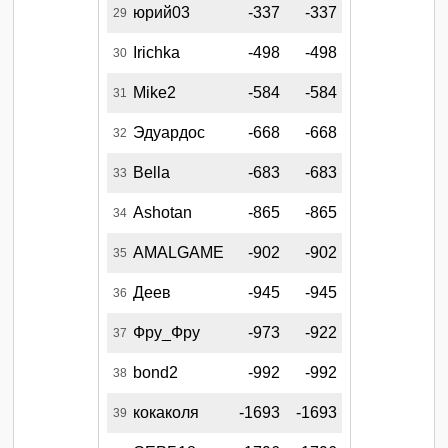
юрий03
-337
-337
29
Irichka
-498
-498
30
Mike2
-584
-584
31
Эдуардос
-668
-668
32
Bella
-683
-683
33
Ashotan
-865
-865
34
AMALGAME
-902
-902
35
Деев
-945
-945
36
Фру_Фру
-973
-922
37
bond2
-992
-992
38
кокаколя
-1693
-1693
39