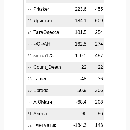
Pritsker
223.6
455
22
Яринкая
184.1
609
23
ТатаОдесса
181.5
254
24
ФОФАН
162.5
274
25
simba123
110.5
497
26
Count_Death
22
22
27
Lamert
-48
36
28
Ebredo
-50.9
206
29
АЮМатч_
-68.4
208
30
Алена
-96
-96
31
Флегматик
-134.3
143
32