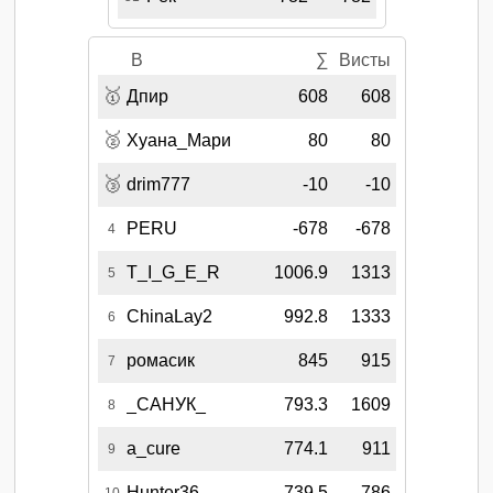
B
∑
Висты
🥇
Дпир
608
608
🥈
Хуана_Мари
80
80
🥉
drim777
-10
-10
PERU
-678
-678
4
T_I_G_E_R
1006.9
1313
5
ChinaLay2
992.8
1333
6
ромасик
845
915
7
_САНУК_
793.3
1609
8
a_cure
774.1
911
9
Hunter36
739.5
786
10