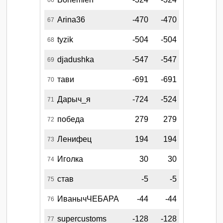
Arina36
-470
-470
67
tyzik
-504
-504
68
djadushka
-547
-547
69
тави
-691
-691
70
Дарыч_я
-724
-524
71
победа
279
279
72
Ленифец
194
194
73
Иголка
30
30
74
став
-5
-5
75
ИванычЧЕБАРА
-44
-44
76
supercustoms
-128
-128
77