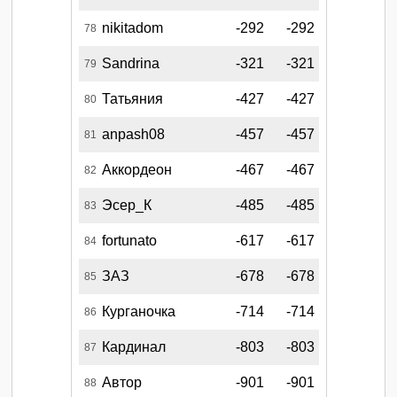
nikitadom
-292
-292
78
Sandrina
-321
-321
79
Татьяния
-427
-427
80
anpash08
-457
-457
81
Аккордеон
-467
-467
82
Эсер_К
-485
-485
83
fortunato
-617
-617
84
ЗАЗ
-678
-678
85
Курганочка
-714
-714
86
Кардинал
-803
-803
87
Автор
-901
-901
88