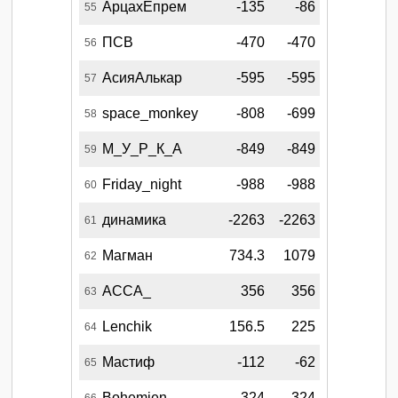
АрцахЕпрем
-135
-86
55
ПСВ
-470
-470
56
АсияАлькар
-595
-595
57
space_monkey
-808
-699
58
М_У_Р_К_А
-849
-849
59
Friday_night
-988
-988
60
динамика
-2263
-2263
61
Магман
734.3
1079
62
АССА_
356
356
63
Lenchik
156.5
225
64
Мастиф
-112
-62
65
Bohemien
-324
-324
66