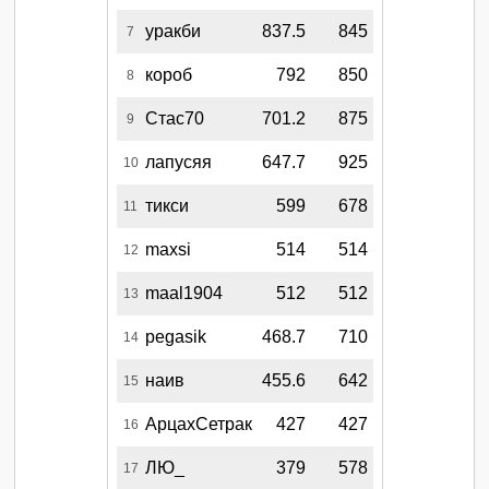
уракби
837.5
845
7
короб
792
850
8
Стас70
701.2
875
9
лапусяя
647.7
925
10
тикси
599
678
11
maxsi
514
514
12
maal1904
512
512
13
pegasik
468.7
710
14
наив
455.6
642
15
АрцахСетрак
427
427
16
ЛЮ_
379
578
17