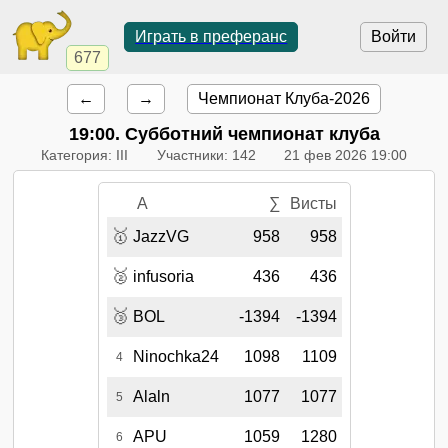
Играть в преферанс
Войти
677
←
→
Чемпионат Клуба-2026
19:00
. Субботний чемпионат клуба
Категория: III
Участники: 142
21 фев 2026 19:00
A
∑
Висты
🥇
JazzVG
958
958
🥈
infusoria
436
436
🥉
BOL
-1394
-1394
Ninochka24
1098
1109
4
Alaln
1077
1077
5
APU
1059
1280
6