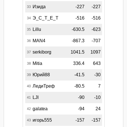
Изида
-227
-227
33
Э_С_Т_Е_Т
-516
-516
34
Lillu
-630.5
-623
35
MAN4
-867.3
-707
36
serkiborg
1041.5
1097
37
Mitia
336.4
643
38
Юрий88
-41.5
-30
39
ЛедиТреф
-80.5
7
40
LJI
-90
-10
41
galatea
-94
24
42
игорь555
-157
-157
43