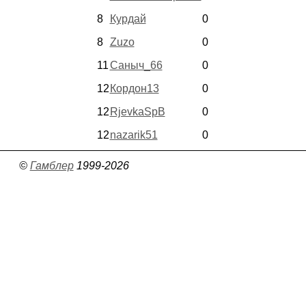
8
Курдай
0
8
Zuzo
0
11
Саныч_66
0
12
Кордон13
0
12
RjevkaSpB
0
12
nazarik51
0
©
Гамблер
1999-2026