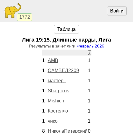
Войти
1772
Таблица
Лига
19:15
. Длинные нарды, Лига
Результаты в зачет лиги
Февраль 2026
∑
1
AMB
1
1
САМВЕЛ2209
1
1
мастер1
1
1
Sharpicus
1
1
Mishich
1
1
Костелло
1
1
чико
1
8
НиколаПитерский
0