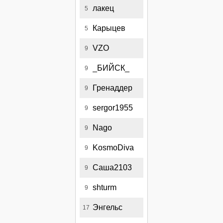
лакец
5
Карыцев
5
VZO
9
_БИЙСК_
9
Гренаддер
9
sergor1955
9
Nago
9
KosmoDiva
9
Саша2103
9
shturm
9
Энгельс
17