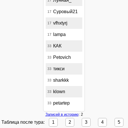
Лунная_
17
Суровый21
17
vfhxtyrj
17
lampa
17
КАК
33
Petovich
33
тикси
33
sharkkk
33
klown
33
petartep
33
Записей в историю
: 2
Таблица после тура:
1
2
3
4
5