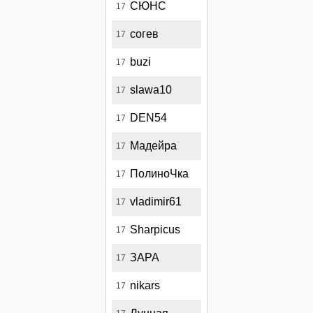
СЮНС
17
согев
17
buzi
17
slawa10
17
DEN54
17
Мадейра
17
ПолиноЧка
17
vladimir61
17
Sharpicus
17
ЗАРА
17
nikars
17