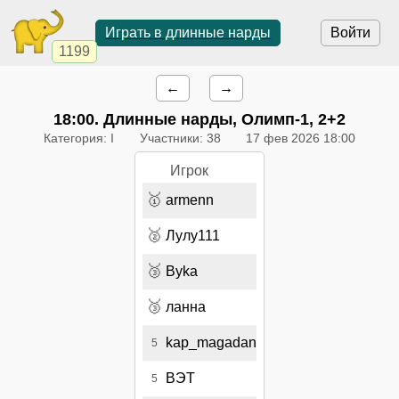
Играть в длинные нарды
Войти
1199
←
→
18:00
. Длинные нарды, Олимп-1, 2+2
Категория: I
Участники: 38
17 фев 2026 18:00
Игрок
🥇
armenn
🥈
Лулу111
🥉
Byka
🥉
ланна
kap_magadan
5
ВЭТ
5