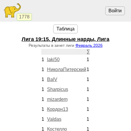
Войти
1778
Таблица
Лига
19:15
. Длинные нарды, Лига
Результаты в зачет лиги
Февраль 2026
∑
1
laki50
1
1
НиколаПитерский
1
1
BalV
1
1
Sharpicus
1
1
mizardem
1
1
Кордон13
1
1
Valdas
1
1
Костелло
1