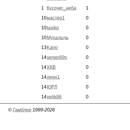
1
Кусочег_неба
1
10
мастер1
0
10
tasiko
0
10
Мухалычь
0
13
Kano
0
14
sergei69s
0
14
ХКВ
0
14
леон1
0
14
ЮРЛ
0
14
velik86
0
©
Гамблер
1999-2026