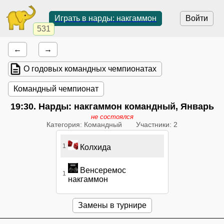
Играть в нарды: накгаммон
Войти
531
←
→
О годовых командных чемпионатах
Командный чемпионат
19:30
. Нарды: накгаммон командный, Январь
не состоялся
Категория: Командный
Участники: 2
1
Колхида
Венсеремос
1
накгаммон
Замены в турнире