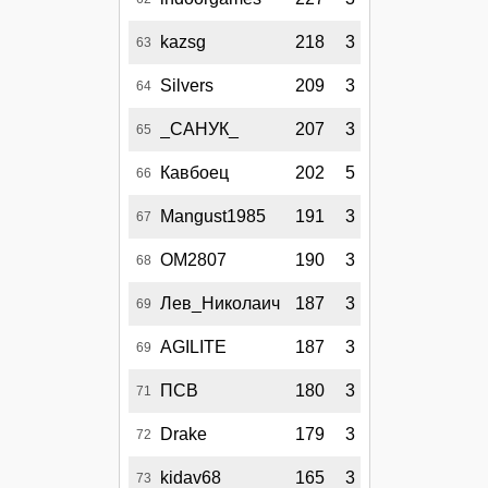
kazsg
218
3
63
Silvers
209
3
64
_САНУК_
207
3
65
Кавбоец
202
5
66
Mangust1985
191
3
67
OM2807
190
3
68
Лев_Николаич
187
3
69
AGILITE
187
3
69
ПСВ
180
3
71
Drake
179
3
72
kidav68
165
3
73