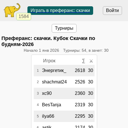
Играть в преферанс: скачки
Войти
1584
Турниры
Преферанс: скачки. Кубок Скачки по
будням-2026
Начало
1 янв 2026
Турниры: 54, в зачет: 30
Игрок
∑
⚔
Энергетик_
2618
30
1
shachmat24
2526
30
2
xc90
2360
30
3
BesTanja
2319
30
4
ilya66
2295
30
5
astik
2174
30
6