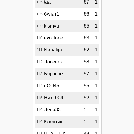
taa
67
1
106
булат1
66
1
108
kismyu
65
1
109
evilclone
63
1
110
Nahalija
62
1
111
Лосенок
58
1
112
Бярэсце
57
1
113
eGO45
55
1
114
Ник_004
52
1
115
Лена33
51
1
116
Ксюнтик
51
1
116
П_А_П_А
49
1
118