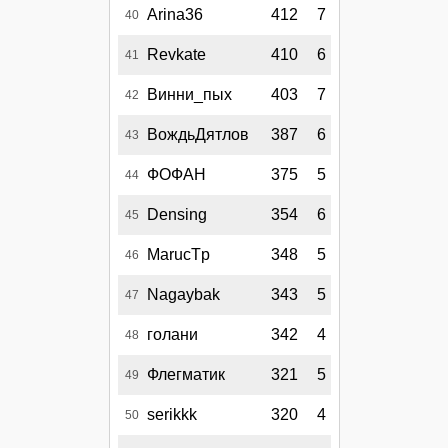
Arina36
412
7
40
Revkate
410
6
41
Винни_пых
403
7
42
ВождьДятлов
387
6
43
ФОФАН
375
5
44
Densing
354
6
45
MarucTp
348
5
46
Nagaybak
343
5
47
голани
342
4
48
Флегматик
321
5
49
serikkk
320
4
50