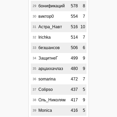
бонификаций
578
8
29
виктор0
554
7
30
Астра_Навт
516
10
31
Irichka
514
7
32
безшансов
506
6
33
ЗащитнеГ
499
9
34
арцаххачлаз
480
9
35
somarina
472
7
36
Colipso
437
5
37
Оль_Николям
417
9
38
Monica
416
5
39