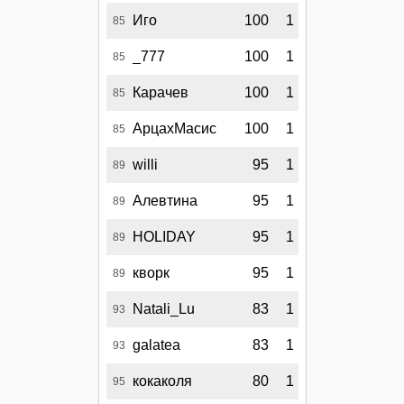
Иго
100
1
85
_777
100
1
85
Карачев
100
1
85
АрцахМасис
100
1
85
willi
95
1
89
Алевтина
95
1
89
HOLIDAY
95
1
89
кворк
95
1
89
Natali_Lu
83
1
93
galatea
83
1
93
кокаколя
80
1
95