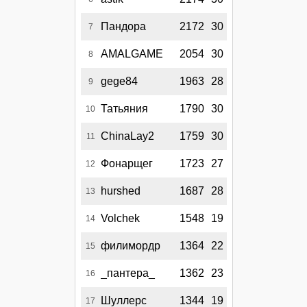
Пандора
2172
30
7
AMALGAME
2054
30
8
gege84
1963
28
9
Татьяния
1790
30
10
ChinaLay2
1759
30
11
Фонарщег
1723
27
12
hurshed
1687
28
13
Volchek
1548
19
14
филимордр
1364
22
15
_пантера_
1362
23
16
Шуллерс
1344
19
17