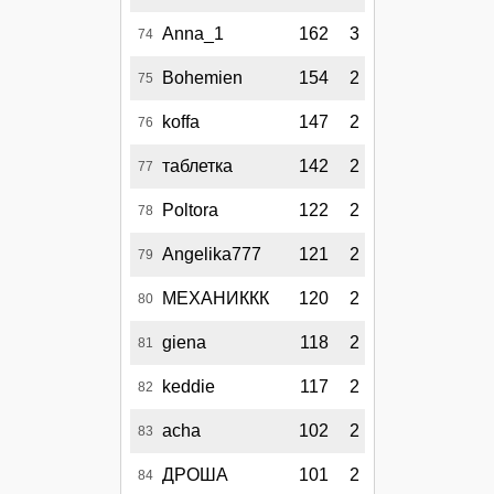
Anna_1
162
3
74
Bohemien
154
2
75
koffa
147
2
76
таблетка
142
2
77
Poltora
122
2
78
Angelika777
121
2
79
МЕХАНИККК
120
2
80
giena
118
2
81
keddie
117
2
82
acha
102
2
83
ДРОША
101
2
84