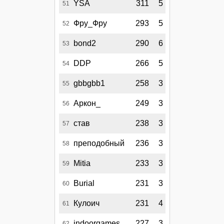
YSA
311
5
51
Фру_Фру
293
5
52
bond2
290
6
53
DDP
266
5
54
gbbgbb1
258
3
55
Аркон_
249
3
56
став
238
3
57
преподобный
236
3
58
Mitia
233
3
59
Burial
231
3
60
Кулоич
231
4
61
indoorgames
227
3
62