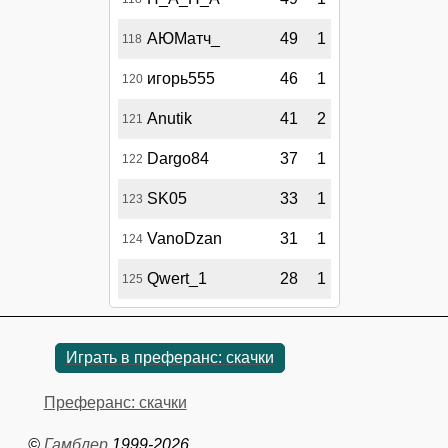
АЮМатч_
49
1
118
игорь555
46
1
120
Anutik
41
2
121
Dargo84
37
1
122
SK05
33
1
123
VanoDzan
31
1
124
Qwert_1
28
1
125
Играть в преферанс: скачки
Преферанс: скачки
©
Гамблер
1999-2026