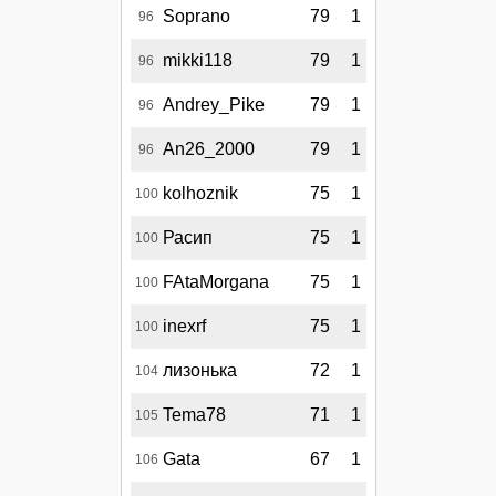
Soprano
79
1
96
mikki118
79
1
96
Andrey_Pike
79
1
96
An26_2000
79
1
96
kolhoznik
75
1
100
Расип
75
1
100
FAtaMorgana
75
1
100
inexrf
75
1
100
лизонька
72
1
104
Tema78
71
1
105
Gata
67
1
106