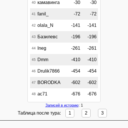
камавинга
-30
-30
40
fanil_
-72
-72
41
olala_N
-141
-141
42
Базилевс
-196
-196
43
Ineg
-261
-261
44
Dmm
-410
-410
45
Drulik7866
-454
-454
46
BORODKA
-602
-602
47
ас71
-676
-676
48
Записей в историю
: 1
Таблица после тура:
1
2
3