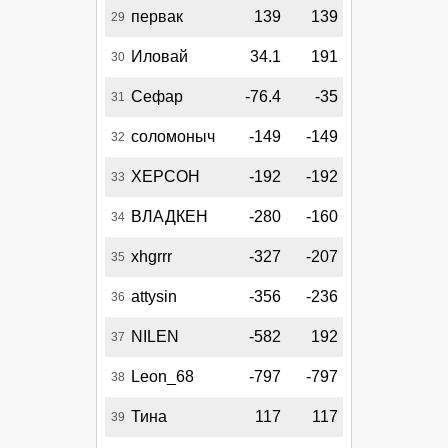
первак
139
139
29
Иловай
34.1
191
30
Сефар
-76.4
-35
31
соломоныч
-149
-149
32
XEPCOH
-192
-192
33
ВЛАДКЕН
-280
-160
34
xhgrrr
-327
-207
35
attysin
-356
-236
36
NILEN
-582
192
37
Leon_68
-797
-797
38
Тина
117
117
39