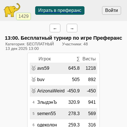
Играть в преферанс
Войти
1429
←
→
13:00
. Бесплатный турнир по игре Преферанс
Категория: БЕСПЛАТНЫЙ
Участники: 48
13 дек 2025 13:00
Игрок
∑
Висты
🥇
avs59
645.8
1218
🥈
buv
505
892
🥉
ArizonaWeird
-450.9
-450
ЗлыдэнЪ
320.9
941
4
semen55
278.3
569
5
одеколон
259.3
316
6