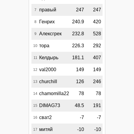
правый
247
247
7
Генрих
240.9
420
8
Алексгрек
232.8
528
9
тора
226.3
292
10
Келдырь
181.1
407
11
val2000
149
149
12
churchill
126
246
13
chamomilla22
78
78
14
DIMAG73
48.5
191
15
сват2
-7
-7
16
митяй
-10
-10
17