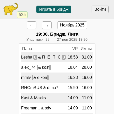
Играть в бридж
Войти
525
←
→
Ноябрь 2025
19:30
. Бридж, Лига
Участники: 38
27 ноя 2025 19:30
Пара
VP
Импы
Lesha
0
& П_Е_П_С
0
18.53
31.00
alex_74
& kost
18.04
28.00
mmlv
& elkon
16.23
19.00
RHOmBUS & dima7
15.50
16.00
Kast & Maxks
14.09
11.00
Freeman
& sdv
14.09
11.00