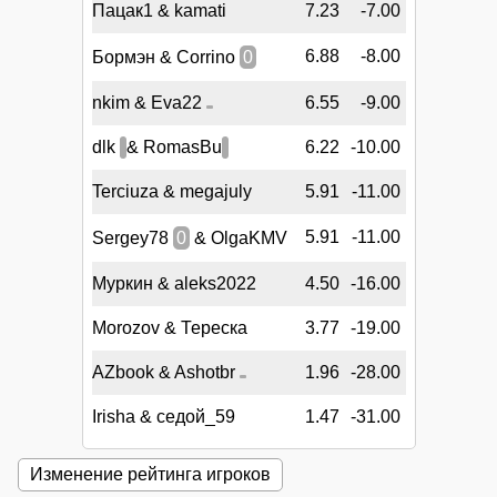
Пацак1 & kamati
7.23
-7.00
6.88
-8.00
Бормэн & Corrino
0
nkim & Eva22
6.55
-9.00
dlk
& RomasBu
6.22
-10.00
Terciuza & megajuly
5.91
-11.00
5.91
-11.00
Sergey78
0
& OlgaKMV
Муркин & aleks2022
4.50
-16.00
Morozov & Тереска
3.77
-19.00
AZbook & Ashotbr
1.96
-28.00
Irisha & седой_59
1.47
-31.00
Изменение рейтинга игроков