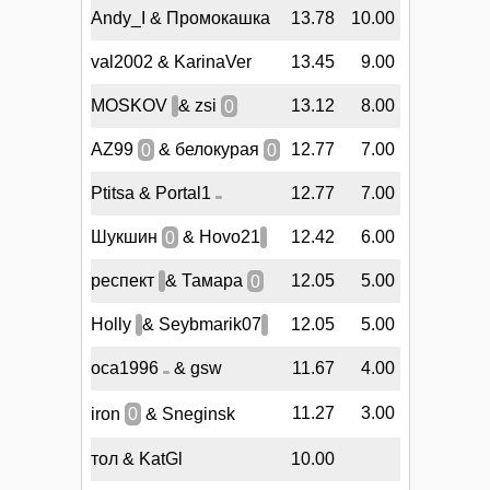
Andy_I & Промокашка
13.78
10.00
val2002 & KarinaVer
13.45
9.00
MOSKOV
& zsi
0
13.12
8.00
AZ99
0
& белокурая
0
12.77
7.00
Ptitsa & Portal1
12.77
7.00
Шукшин
0
& Hovo21
12.42
6.00
респект
& Тамара
0
12.05
5.00
Holly
& Seybmarik07
12.05
5.00
oca1996
& gsw
11.67
4.00
11.27
3.00
iron
0
& Sneginsk
тол & KatGl
10.00