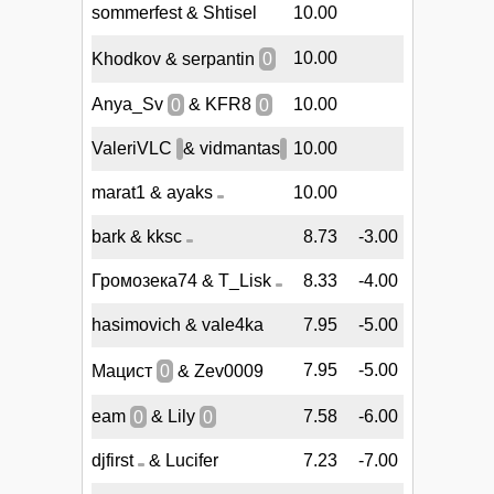
sommerfest & Shtisel
10.00
10.00
Khodkov & serpantin
0
Anya_Sv
0
& KFR8
0
10.00
ValeriVLC
& vidmantas
10.00
marat1 & ayaks
10.00
bark & kksc
8.73
-3.00
Громозека74 & T_Lisk
8.33
-4.00
hasimovich & vale4ka
7.95
-5.00
7.95
-5.00
Мацист
0
& Zev0009
eam
0
& Lily
0
7.58
-6.00
djfirst
& Lucifer
7.23
-7.00