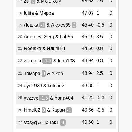
48.53
2.5
0
zsi
0
& MOSKOV
17
Iuliia & Мирра
47.07
1
0
18
Лёшка
-1
& Alexey65
0
45.40
-0.5
0
19
Andreev_Serg & Lab55
45.19
3.5
0
20
Rediska & ИльяНН
44.56
0.8
0
21
43.94
0.3
0
wikolela
-1.5
& Irina108
22
43.94
2.5
0
Тамара
0
& elkon
22
dyn1923 & kolchev
43.38
1
0
24
41.22
-0.3
0
xyzzyx
-1.5
& Yana404
25
Hmel82
0
& Карви
-1
40.66
-0.5
0
26
40.60
1
0
Vasyq & Пацак1
-1
27