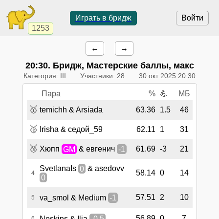
Играть в бридж
Войти
1253
←
→
20:30
. Бридж, Мастерские баллы, макс
Категория: III
Участники: 28
30 окт 2025 20:30
Пара
%
💪
МБ
🥇
temichh & Arsiada
63.36
1.5
46
🥈
Irisha & седой_59
62.11
1
31
🥉
Хюпп
GM
& евгенич
-1
61.69
-3
21
SvetlanaIs
0
& asedovv
58.14
0
14
4
0
57.51
2
10
va_smol & Medium
-1
5
56.89
0
7
Neskins & Ilia
-0.5
6