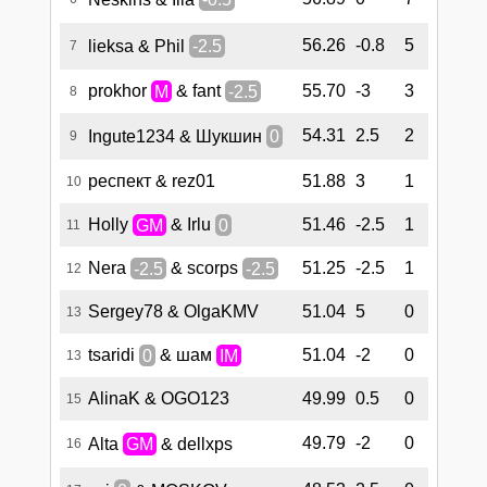
56.26
-0.8
5
lieksa & Phil
-2.5
7
prokhor
M
& fant
-2.5
55.70
-3
3
8
54.31
2.5
2
Ingute1234 & Шукшин
0
9
респект & rez01
51.88
3
1
10
Holly
GM
& Irlu
0
51.46
-2.5
1
11
Nera
-2.5
& scorps
-2.5
51.25
-2.5
1
12
Sergey78 & OlgaKMV
51.04
5
0
13
tsaridi
0
& шам
IM
51.04
-2
0
13
AlinaK & OGO123
49.99
0.5
0
15
49.79
-2
0
Alta
GM
& dellxps
16