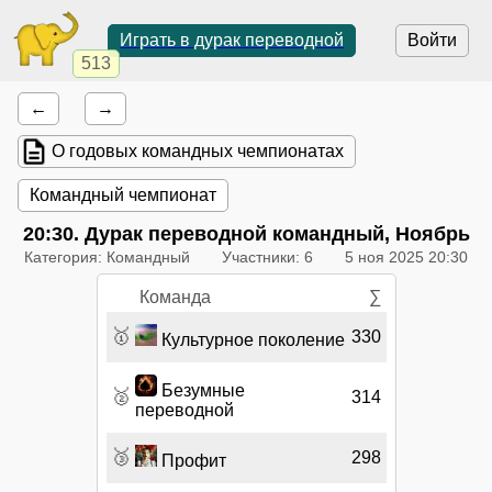
Играть в дурак переводной
Войти
513
←
→
О годовых командных чемпионатах
Командный чемпионат
20:30
. Дурак переводной командный, Ноябрь
Категория: Командный
Участники: 6
5 ноя 2025 20:30
Команда
∑
🥇
330
Культурное поколение
Безумные
🥈
314
переводной
🥉
298
Профит