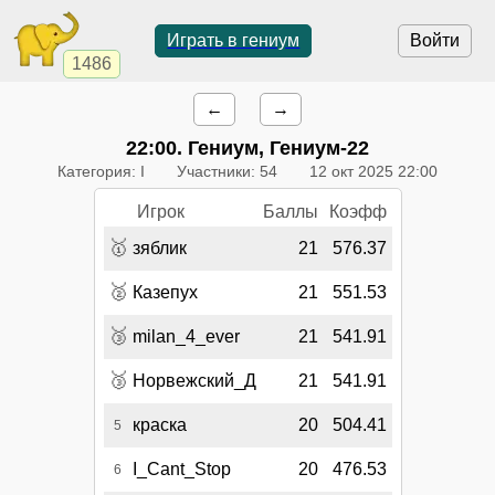
Играть в гениум
Войти
1486
←
→
22:00
. Гениум, Гениум-22
Категория: I
Участники: 54
12 окт 2025 22:00
Игрок
Баллы
Коэфф
🥇
зяблик
21
576.37
🥈
Казепух
21
551.53
🥉
milan_4_ever
21
541.91
🥉
Норвежский_Д
21
541.91
краска
20
504.41
5
I_Cant_Stop
20
476.53
6