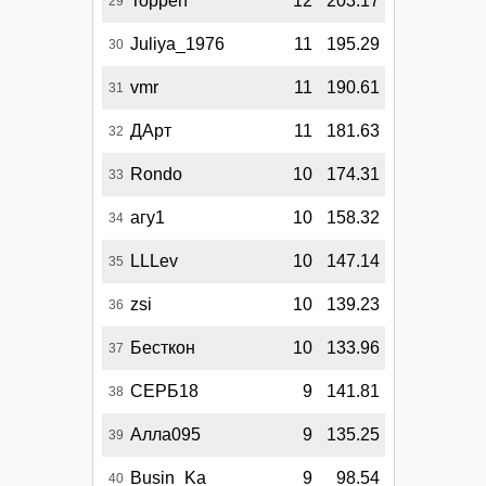
Toppen
12
203.17
29
Juliya_1976
11
195.29
30
vmr
11
190.61
31
ДАрт
11
181.63
32
Rondo
10
174.31
33
агу1
10
158.32
34
LLLev
10
147.14
35
zsi
10
139.23
36
Бесткон
10
133.96
37
СЕРБ18
9
141.81
38
Алла095
9
135.25
39
Busin_Ka
9
98.54
40