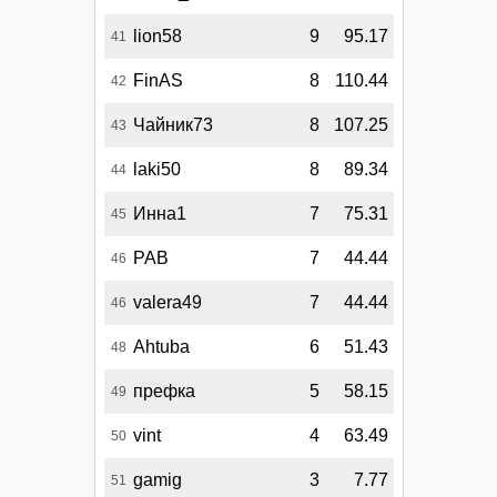
lion58
9
95.17
41
FinAS
8
110.44
42
Чайник73
8
107.25
43
laki50
8
89.34
44
Инна1
7
75.31
45
РАВ
7
44.44
46
valera49
7
44.44
46
Ahtuba
6
51.43
48
префка
5
58.15
49
vint
4
63.49
50
gamig
3
7.77
51