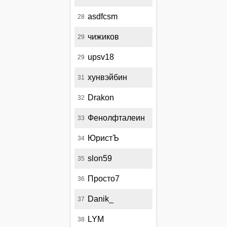
asdfcsm
28
чижиков
29
upsv18
29
хунвэйбин
31
Drakon
32
Фенолфталеин
33
ЮристЪ
34
slon59
35
Просто7
36
Danik_
37
LYM
38