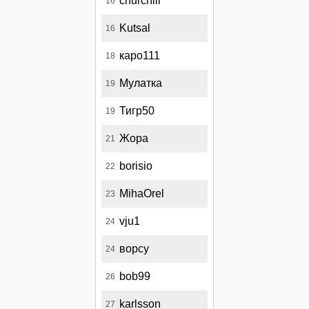
churchill
16
Kutsal
16
каро111
18
Мулатка
19
Тигр50
19
Жора
21
borisio
22
MihaOrel
23
vju1
24
ворсу
24
bob99
26
karlsson
27