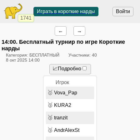
Играть в короткие нарды
Войти
1741
←
→
14:00
. Бесплатный турнир по игре Короткие
нарды
Категория: БЕСПЛАТНЫЙ
Участники: 40
8 окт 2025 14:00
📈Подробно
Игрок
🥇
Vova_Pap
🥈
KURA2
🥉
tranzit
🥉
AndrAlexSt