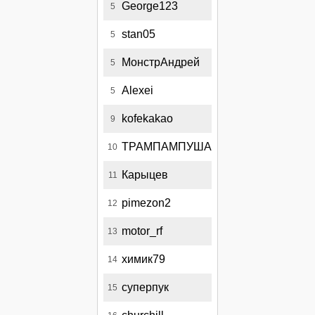
George123
5
stan05
5
МонстрАндрей
5
Alexei
5
kofekakao
9
ТРАМПАМПУША
10
Карыцев
11
pimezon2
12
motor_rf
13
химик79
14
суперпук
15