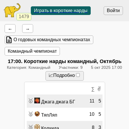
Играть в короткие нарды
Войти
1479
←
→
О годовых командных чемпионатах
Командный чемпионат
17:00
. Короткие нарды командный, Октябрь
Категория: Командный
Участники: 9
5 окт 2025 17:00
📈Подробно
✌
∑
🥇
11
5
Джага джага БГ
🥈
10
5
ТяпЛяп
🥉
8
3
Колхида