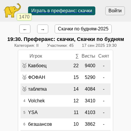
Играть в преферанс: скачки
Войти
1470
←
→
Скачки по будням-2025
19:30
. Преферанс: скачки, Скачки по будням
Категория: II
Участники: 45
17 сен 2025 19:30
Игрок
∑
Висты
Снят
🥇
Кавбоец
22
9400
-
🥈
ФОФАН
15
5290
-
🥉
таблетка
14
4084
-
Volchek
12
3410
-
4
YSA
11
4103
-
5
безшансов
10
3862
-
6