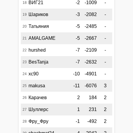
ВИГ21
-2
-1009
-
18
Шариков
-3
-2082
-
19
Татьяния
-5
-2485
-
20
AMALGAME
-5
-2667
-
21
hurshed
-7
-2109
-
22
BesTanja
-7
-2632
-
23
xc90
-10
-4901
-
24
makusa
-11
-6076
3
25
Карачев
2
184
2
26
Шуллерс
1
231
2
27
Фру_Фру
-1
-492
2
28