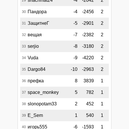
shachmat24
-4
-2042
2
29
Пандора
-4
-2456
2
30
ЗащитнеГ
-5
-2901
2
31
вещая
-7
-2382
2
32
serjio
-8
-3180
2
33
Vuda
-9
-4220
2
34
Dargo84
-10
-2963
2
35
префка
8
3839
1
36
space_monkey
5
782
1
37
slonopotam33
2
452
1
38
E_Sem
1
540
1
39
игорь555
-6
-1593
1
40