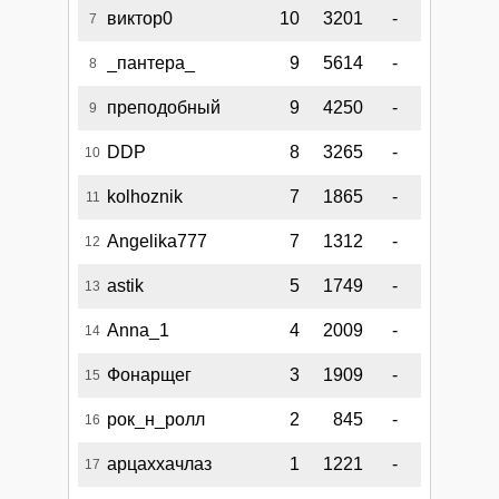
виктор0
10
3201
-
7
_пантера_
9
5614
-
8
преподобный
9
4250
-
9
DDP
8
3265
-
10
kolhoznik
7
1865
-
11
Angelika777
7
1312
-
12
astik
5
1749
-
13
Anna_1
4
2009
-
14
Фонарщег
3
1909
-
15
рок_н_ролл
2
845
-
16
арцаххачлаз
1
1221
-
17