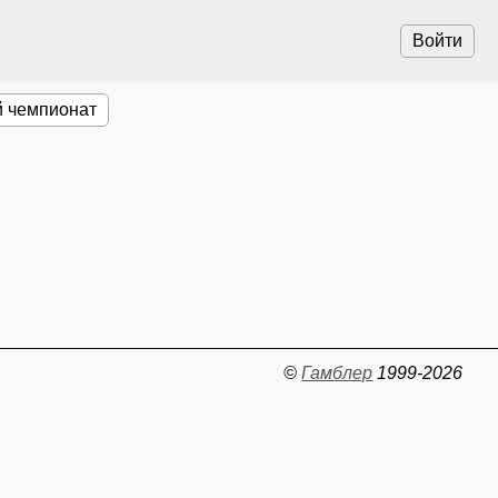
Войти
 чемпионат
©
Гамблер
1999-2026