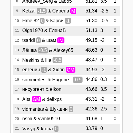
Andreev_Serg & Lab55
51.81
3.5
1
8
Ketzal
-1.5
& Сирена
M
51.34
-2.5
1
9
Hmel82
0
& Карви
-1
51.30
-0.5
0
10
Olga1970 & ЕленаВ
51.13
3
0
11
tsaridi
0
& шам
IM
49.15
-2
0
12
48.63
0
0
Лёшка
-0.5
& Alexey65
13
48.47
0
0
Neskins & Ilia
-0.5
14
евгенич
-1
& Хюпп
GM
44.93
-3
0
15
44.86
0.3
0
sommerfest & Eugene_
-0.5
16
инсургент & elkon
43.66
3.5
0
17
43.31
-2
0
Alta
GM
& dellxps
18
42.36
2.5
0
vidmantas & Шукшин
0
19
nsmi & vvm60510
41.68
1
0
20
33.79
0
Vasyq & krona
0
21