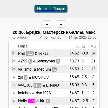
Играть в бридж
←
→
20:30
. Бридж, Мастерские баллы, макс
Категория: III
Участники: 20
14 авг 2025 20:30
Пара
%
💪
МБ
🥇
64.52
-0.8
34
Phil
-2.5
& lieksa
🥈
AZ99
0
& белокурая
0
58.73
0
21
🥉
56.53
2
13
va_smol & Medium
-1
55.45
2.5
8
zsi
0
& MOSKOV
4
55.03
0.3
5
vvv1366
-1.5
& ElenaD
5
kolchev & dyn1923
54.67
1
2
6
Holly
GM
& Irlu
0
54.67
-2.5
2
6