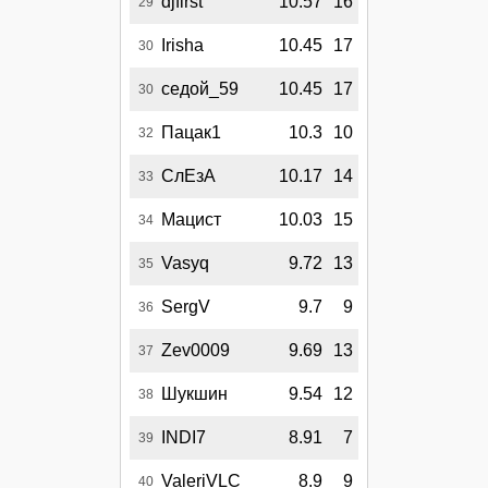
djfirst
10.57
16
29
Irisha
10.45
17
30
седой_59
10.45
17
30
Пацак1
10.3
10
32
СлЕзА
10.17
14
33
Мацист
10.03
15
34
Vasyq
9.72
13
35
SergV
9.7
9
36
Zev0009
9.69
13
37
Шукшин
9.54
12
38
INDI7
8.91
7
39
ValeriVLC
8.9
9
40