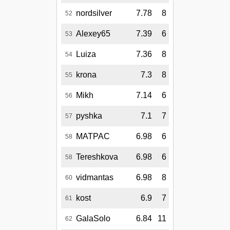
nordsilver
7.78
8
52
Alexey65
7.39
6
53
Luiza
7.36
8
54
krona
7.3
8
55
Mikh
7.14
6
56
pyshka
7.1
7
57
MATPAC
6.98
6
58
Tereshkova
6.98
6
58
vidmantas
6.98
8
60
kost
6.9
7
61
GalaSolo
6.84
11
62