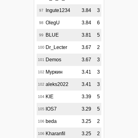
Ingute1234
3.84
3
97
OlegU
3.84
6
98
BLUE
3.81
5
99
Dr_Lecter
3.67
2
100
Demos
3.67
3
101
Муркин
3.41
3
102
aleks2022
3.41
3
102
KIE
3.39
5
104
IOS7
3.29
5
105
beda
3.25
2
106
Kharanfil
3.25
2
106