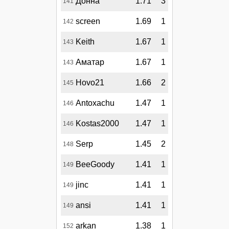
Донна
1.71
3
141
screen
1.69
1
142
Keith
1.67
1
143
Аматар
1.67
1
143
Hovo21
1.66
2
145
Antoxachu
1.47
1
146
Kostas2000
1.47
1
146
Serp
1.45
2
148
BeeGoody
1.41
1
149
jinc
1.41
1
149
ansi
1.41
1
149
arkan
1.38
1
152