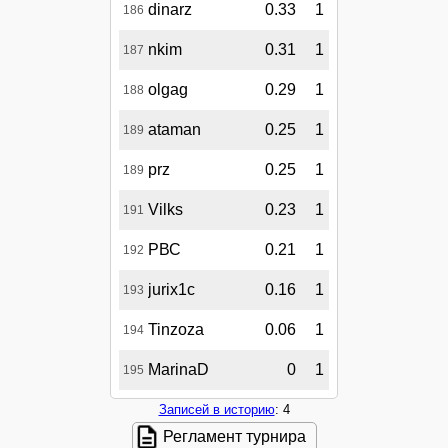
dinarz
0.33
1
186
nkim
0.31
1
187
olgag
0.29
1
188
ataman
0.25
1
189
prz
0.25
1
189
Vilks
0.23
1
191
РВС
0.21
1
192
jurix1c
0.16
1
193
Tinzoza
0.06
1
194
MarinaD
0
1
195
Записей в историю
: 4
Регламент турнира