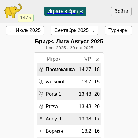
Играть в бридж
Войти
1475
← Июль 2025
Сентябрь 2025 →
Турниры
Бридж. Лига Август 2025
1 авг 2025
-
29 авг 2025
Игрок
VP
⚔
🥇
Промокашка
14.27
18
🥈
va_smol
13.7
15
🥉
Portal1
13.43
20
🥉
Ptitsa
13.43
20
Andy_I
13.38
17
5
Бормэн
13.2
16
6