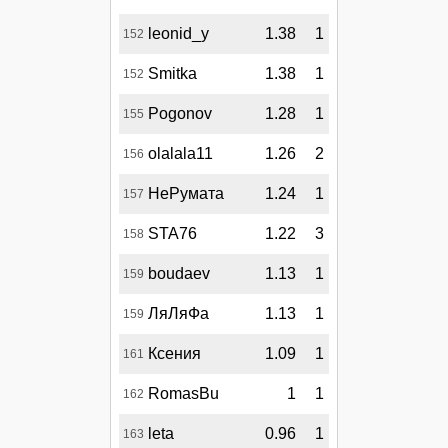
leonid_y
1.38
1
152
Smitka
1.38
1
152
Pogonov
1.28
1
155
olalala11
1.26
2
156
НеРумата
1.24
1
157
STA76
1.22
3
158
boudaev
1.13
1
159
ЛяЛяФа
1.13
1
159
Ксения
1.09
1
161
RomasBu
1
1
162
leta
0.96
1
163