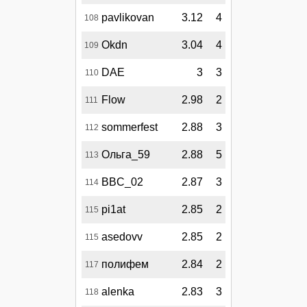
pavlikovan
3.12
4
108
Okdn
3.04
4
109
DAE
3
3
110
Flow
2.98
2
111
sommerfest
2.88
3
112
Ольга_59
2.88
5
113
BBC_02
2.87
3
114
pi1at
2.85
2
115
asedovv
2.85
2
115
полифем
2.84
2
117
alenka
2.83
3
118