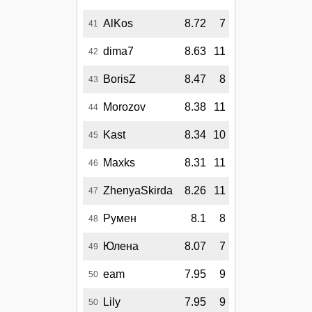
AlKos
8.72
7
41
dima7
8.63
11
42
BorisZ
8.47
8
43
Morozov
8.38
11
44
Kast
8.34
10
45
Maxks
8.31
11
46
ZhenyaSkirda
8.26
11
47
Румен
8.1
8
48
Юлена
8.07
7
49
eam
7.95
9
50
Lily
7.95
9
50