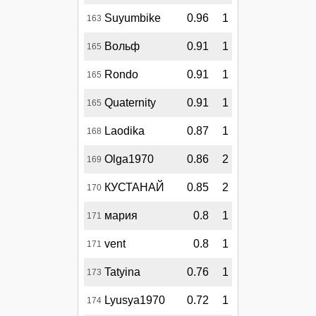
Suyumbike
0.96
1
163
Вольф
0.91
1
165
Rondo
0.91
1
165
Quaternity
0.91
1
165
Laodika
0.87
1
168
Olga1970
0.86
2
169
КУСТАНАЙ
0.85
2
170
мария
0.8
1
171
vent
0.8
1
171
Tatyina
0.76
1
173
Lyusya1970
0.72
1
174