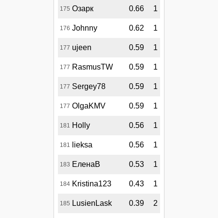
Озарк
0.66
1
175
Johnny
0.62
1
176
ujeen
0.59
1
177
RasmusTW
0.59
1
177
Sergey78
0.59
1
177
OlgaKMV
0.59
1
177
Holly
0.56
1
181
lieksa
0.56
1
181
ЕленаВ
0.53
1
183
Kristina123
0.43
1
184
LusienLask
0.39
2
185