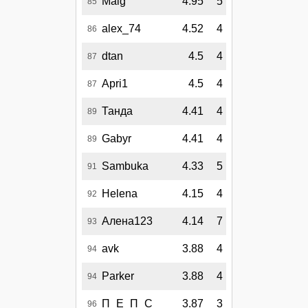
Maig
4.95
5
85
alex_74
4.52
4
86
dtan
4.5
4
87
Apri1
4.5
4
87
Танда
4.41
4
89
Gabyr
4.41
4
89
Sambuka
4.33
5
91
Helena
4.15
4
92
Алена123
4.14
7
93
avk
3.88
4
94
Parker
3.88
4
94
П_Е_П_С
3.87
3
96