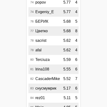
popov
5.77
4
74
Evgeniy_E
5.77
4
74
БЕРИК
5.68
5
76
Цветко
5.68
8
77
sacrist
5.62
4
78
afal
5.62
4
78
Terciuza
5.59
6
80
Irina108
5.55
6
81
CascaderMike
5.52
7
82
снусмумрик
5.17
6
83
rez01
5.11
5
84