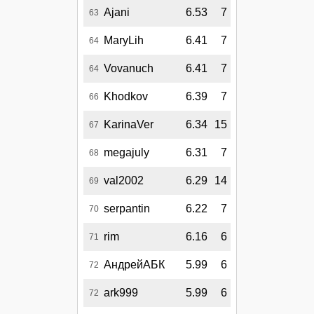
Ajani
6.53
7
63
MaryLih
6.41
7
64
Vovanuch
6.41
7
64
Khodkov
6.39
7
66
KarinaVer
6.34
15
67
megajuly
6.31
7
68
val2002
6.29
14
69
serpantin
6.22
7
70
rim
6.16
6
71
АндрейАБК
5.99
6
72
ark999
5.99
6
72