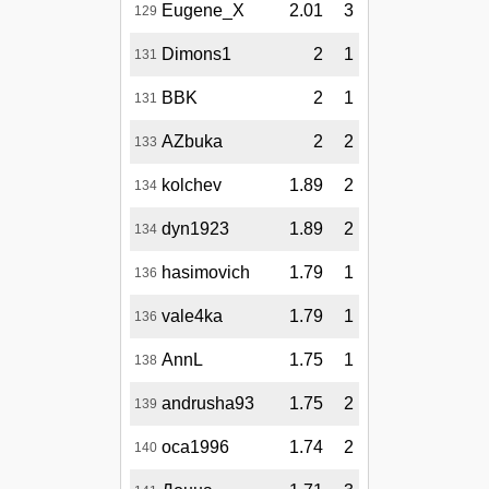
Eugene_X
2.01
3
129
Dimons1
2
1
131
BBK
2
1
131
AZbuka
2
2
133
kolchev
1.89
2
134
dyn1923
1.89
2
134
hasimovich
1.79
1
136
vale4ka
1.79
1
136
AnnL
1.75
1
138
andrusha93
1.75
2
139
oca1996
1.74
2
140