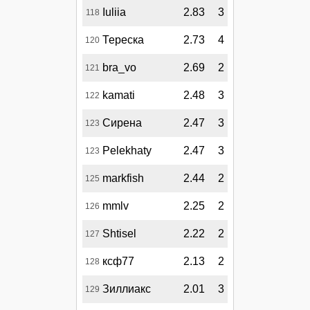
Iuliia
2.83
3
118
Тереска
2.73
4
120
bra_vo
2.69
2
121
kamati
2.48
3
122
Сирена
2.47
3
123
Pelekhaty
2.47
3
123
markfish
2.44
2
125
mmlv
2.25
2
126
Shtisel
2.22
2
127
ксф77
2.13
2
128
Зиллиакс
2.01
3
129