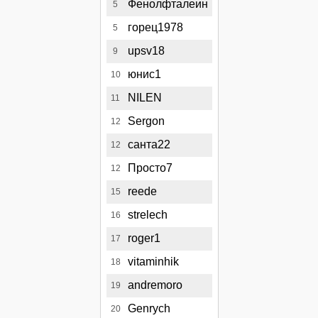
Фенолфталеин
5
горец1978
5
upsv18
9
юнис1
10
NILEN
11
Sergon
12
санта22
12
Просто7
12
reede
15
strelech
16
roger1
17
vitaminhik
18
andremoro
19
Genrych
20