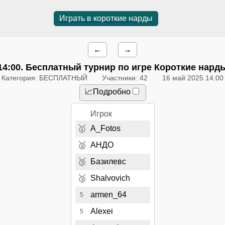
Играть в короткие нарды
←
→
14:00
. Бесплатный турнир по игре Короткие нард
Категория: БЕСПЛАТНЫЙ
Участники: 42
16 май 2025 14:00
📈Подробно
Игрок
🥇
A_Fotos
🥈
АНДО
🥉
Базилевс
🥉
Shalvovich
armen_64
5
Alexei
5