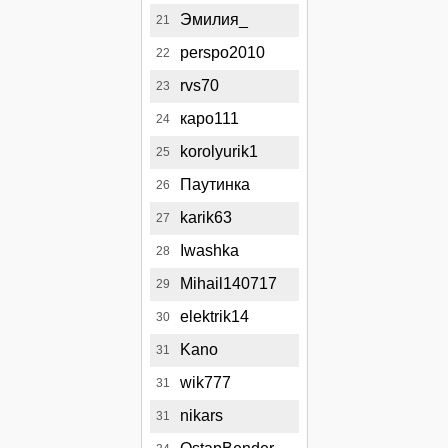
Эмилия_
21
perspo2010
22
rvs70
23
каро111
24
korolyurik1
25
Паутинка
26
karik63
27
Iwashka
28
Mihail140717
29
elektrik14
30
Kano
31
wik777
31
nikars
31