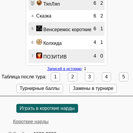
🥉
6
2
ТяпЛяп
Сказка
6
2
4
6
1
5
Венсеремос короткие
4
1
6
Колхида
4
0
7
ПОЗИТИВ
Записей в историю
: 1
Таблица после тура:
1
2
3
4
5
Турнирные баллы
Замены в турнире
Играть в короткие нарды
Короткие нарды