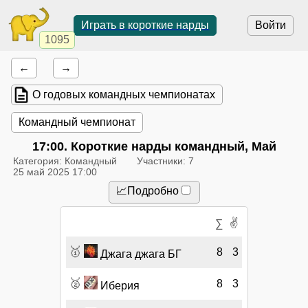
Играть в короткие нарды
Войти
1095
←
→
О годовых командных чемпионатах
Командный чемпионат
17:00
. Короткие нарды командный, Май
Категория: Командный
Участники: 7
25 май 2025 17:00
📈Подробно
✌
∑
🥇
8
3
Джага джага БГ
🥈
8
3
Иберия