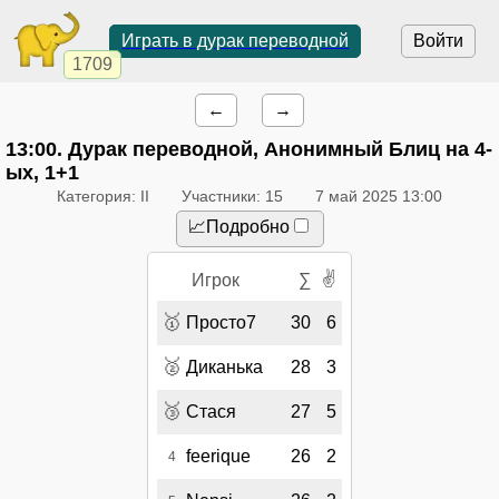
Играть в дурак переводной
Войти
1709
←
→
13:00
. Дурак переводной, Анонимный Блиц на 4-
ых, 1+1
Категория: II
Участники: 15
7 май 2025 13:00
📈Подробно
✌
Игрок
∑
🥇
Просто7
30
6
🥈
Диканька
28
3
🥉
Стася
27
5
feerique
26
2
4