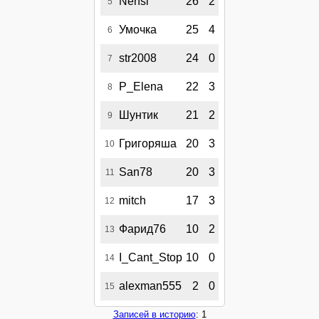
Nensi
26
2
5
Умочка
25
4
6
str2008
24
0
7
P_Elena
22
3
8
Шунтик
21
2
9
Григоряша
20
3
10
San78
20
3
11
mitch
17
3
12
Фарид76
10
2
13
I_Cant_Stop
10
0
14
alexman555
2
0
15
Записей в историю
: 1