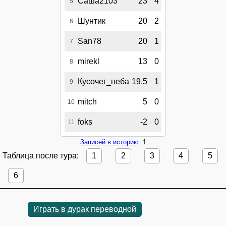
Саша2103
23
4
5
Шунтик
20
2
6
San78
20
1
7
mirekl
13
0
8
Кусочег_неба
19.5
1
9
mitch
5
0
10
foks
-2
0
11
Записей в историю
: 1
Таблица после тура:
1
2
3
4
5
6
Играть в дурак переводной