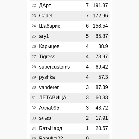
ДАрт
7
191.87
22
Cadet
7
172.96
23
Шабарик
6
158.54
24
агу1
5
85.87
25
Карыцев
4
88.9
26
Tigress
4
73.97
27
supercustoms
4
69.42
28
pyshka
4
57.3
29
vanderer
3
87.39
30
ЛЕТАВИЦА
3
60.33
31
Алла095
3
43.72
32
эльф
2
17.91
33
БатьНард
1
28.57
34
Papulya22
0
35