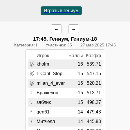
Играть в гениум
←
→
17:45
. Гениум, Гениум-18
Категория: I
Участники: 35
27 мар 2025 17:45
Игрок
Баллы
Коэфф
🥇
kholm
16
539.71
🥈
I_Cant_Stop
15
547.15
🥉
milan_4_ever
15
520.21
Бражелон
15
513.71
4
зяблик
15
498.27
5
gen61
14
479.43
6
Митчелл
14
445.83
7