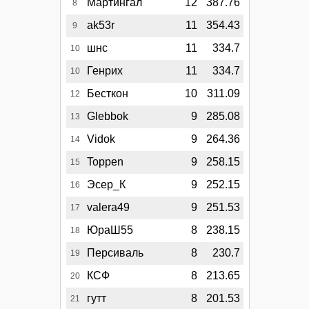
Мартингал
12
387.76
8
ak53r
11
354.43
9
шнс
11
334.7
10
Генрих
11
334.7
10
Бесткон
10
311.09
12
Glebbok
9
285.08
13
Vidok
9
264.36
14
Toppen
9
258.15
15
Эсер_К
9
252.15
16
valera49
9
251.53
17
ЮраШ55
8
238.15
18
Персиваль
8
230.7
19
КСФ
8
213.65
20
гутт
8
201.53
21