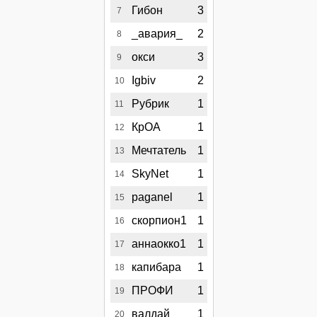
Гибон
3
7
_авария_
2
8
окси
3
9
Igbiv
2
10
Рубрик
1
11
КрОА
1
12
Мечтатель
1
13
SkyNet
1
14
paganel
1
15
скорпион1
1
16
аннаокко1
1
17
капибара
1
18
ПРОФИ
1
19
валдай
1
20