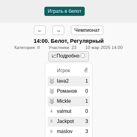
Играть в белот
←
→
Чемпионат
14:00
. Белот, Регулярный
Категория: II
Участники: 23
10 мар 2025 14:00
📈Подробно
✌
Игрок
🥇
lava2
1
🥈
Романов
0
🥉
Mickle
1
valmut
0
4
Jackpot
3
5
maslov
3
6