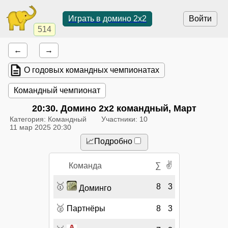
Играть в домино 2x2
Войти
514
←
→
О годовых командных чемпионатах
Командный чемпионат
20:30
. Домино 2x2 командный, Март
Категория: Командный
Участники: 10
11 мар 2025 20:30
📈Подробно
✌
Команда
∑
🥇
8
3
Доминго
🥈
Партнёры
8
3