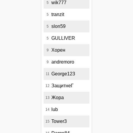
wik777
5
tranzit
5
slon59
5
GULLIVER
5
Хорен
9
andremoro
9
George123
11
ЗащитнеГ
12
Жора
13
lub
14
Tower3
15