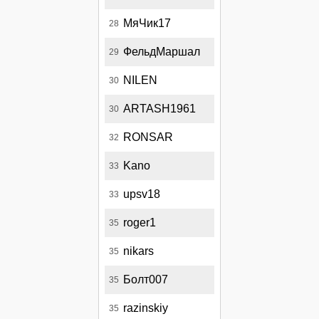
МяЧик17
28
ФельдМаршал
29
NILEN
30
ARTASH1961
30
RONSAR
32
Kano
33
upsv18
33
roger1
35
nikars
35
Болт007
35
razinskiy
35