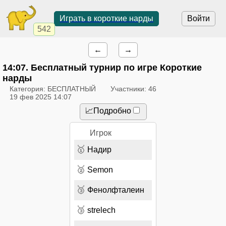
Играть в короткие нарды
Войти
542
←
→
14:07
. Бесплатный турнир по игре Короткие
нарды
Категория: БЕСПЛАТНЫЙ
Участники: 46
19 фев 2025 14:07
📈Подробно
Игрок
🥇
Надир
🥈
Semon
🥉
Фенолфталеин
🥉
strelech