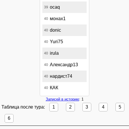
ocaq
39
монах1
40
donic
40
Yuri75
40
irula
40
Александр13
40
нардист74
40
КАК
40
Записей в историю
: 1
Таблица после тура:
1
2
3
4
5
6