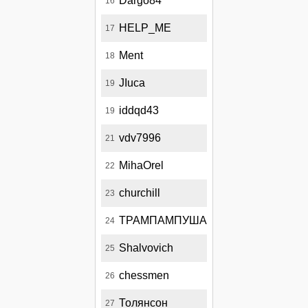
Dargo84
16
HELP_ME
17
Ment
18
JIuca
19
iddqd43
19
vdv7996
21
MihaOrel
22
churchill
23
ТРАМПАМПУША
24
Shalvovich
25
chessmen
26
Толянсон
27