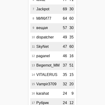
Jackpot
69
30
7
МИКИ77
64
60
8
вещая
57
30
9
dispatcher
49
35
10
SkyNet
47
60
11
paganel
46
16
12
Begemot_MM
37
51
13
VITALERUS
35
15
14
Vampir3709
32
20
15
karahat
24
9
16
Рубрик
24
12
17