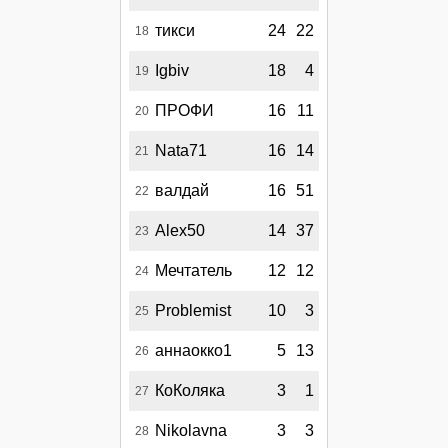
тикси
24
22
18
Igbiv
18
4
19
ПРОФИ
16
11
20
Nata71
16
14
21
валдай
16
51
22
Alex50
14
37
23
Мечтатель
12
12
24
Problemist
10
3
25
аннаокко1
5
13
26
КоКоляка
3
1
27
Nikolavna
3
3
28