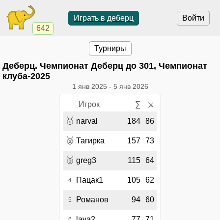
Играть в деберц
Войти
642
Турниры
Деберц. Чемпионат Деберц до 301, Чемпионат
клуба-2025
1 янв 2025
-
5 янв 2026
Игрок
∑
⚔
🥇
narval
184
86
🥈
Тагирка
157
73
🥉
greg3
115
64
Пацак1
105
62
4
Романов
94
60
5
lava2
77
71
6