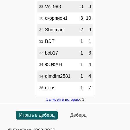
Vs1988
3
3
28
скорпион1
3
10
30
Shotman
2
9
31
ВЭТ
1
1
32
bob17
1
3
33
ФОФАН
1
4
34
dimdim2581
1
4
34
окси
1
7
36
Записей в историю
: 3
Играть в деберц
Деберц